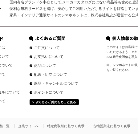
国内有名ブランドを中心として,メーカーカタログにはない商品等も含めた豊
便利な無料サービスを掲げ、安心してご利用いただけるサイトを目指してい
家具・インテリア通販サイトのシマホネットは、株式会社島忠が運営する公
とは
このサイトはお客様に
ご注文について
いただけるよう、セキ
ついて
お支払いについて
SSL暗号化通信を導
について
尚、シマホネットの個
商品について
をご覧ください。
いて
配送・組立について
返品・キャンセルについて
セルについて
ポイントについて
いて
舗一覧
企業サイトへ
特定商取引に基づく表示
古物営業法に基づく表示