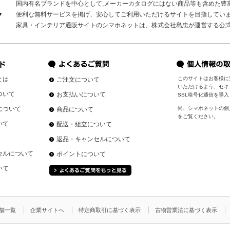
国内有名ブランドを中心として,メーカーカタログにはない商品等も含めた豊
便利な無料サービスを掲げ、安心してご利用いただけるサイトを目指してい
家具・インテリア通販サイトのシマホネットは、株式会社島忠が運営する公
とは
このサイトはお客様に
ご注文について
いただけるよう、セキ
ついて
お支払いについて
SSL暗号化通信を導
について
尚、シマホネットの個
商品について
をご覧ください。
いて
配送・組立について
返品・キャンセルについて
セルについて
ポイントについて
いて
舗一覧
企業サイトへ
特定商取引に基づく表示
古物営業法に基づく表示