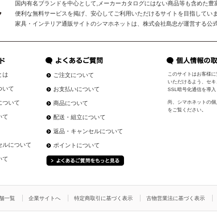
国内有名ブランドを中心として,メーカーカタログにはない商品等も含めた豊
便利な無料サービスを掲げ、安心してご利用いただけるサイトを目指してい
家具・インテリア通販サイトのシマホネットは、株式会社島忠が運営する公
とは
このサイトはお客様に
ご注文について
いただけるよう、セキ
ついて
お支払いについて
SSL暗号化通信を導
について
尚、シマホネットの個
商品について
をご覧ください。
いて
配送・組立について
返品・キャンセルについて
セルについて
ポイントについて
いて
舗一覧
企業サイトへ
特定商取引に基づく表示
古物営業法に基づく表示