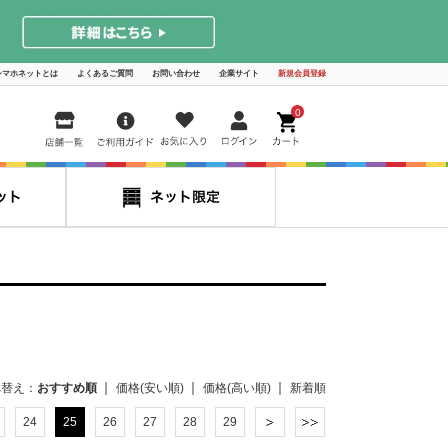
シマホネットとは
よくあるご質問
お問い合わせ
企業サイト
新規会員登録
0
べ替え：
おすすめ順
価格(安い順)
価格(高い順)
新着順
24
25
26
27
28
29