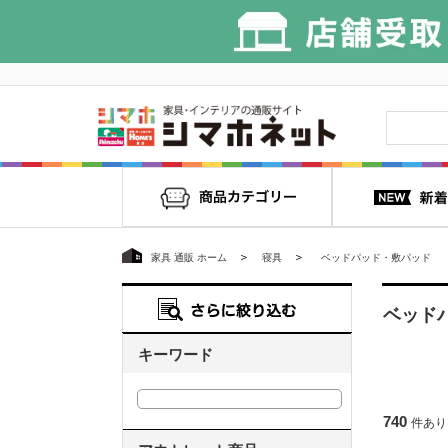
家具 通販 ホーム
寝具
ベッドパッド・敷パッド
ベッド
キーワード
740
件あり