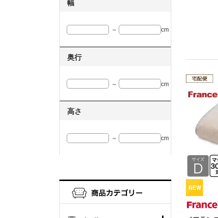
幅
～
cm
奥行
～
cm
高さ
～
cm