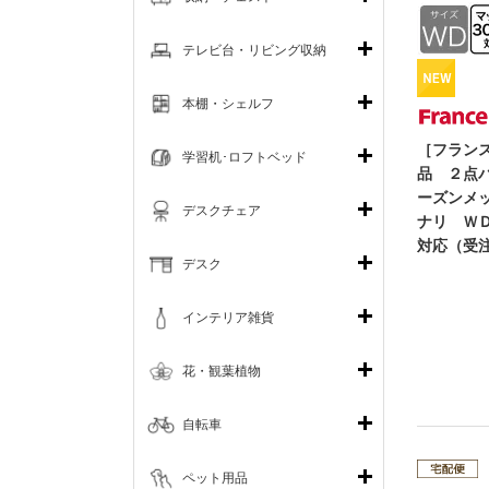
テレビ台・リビング収納
本棚・シェルフ
［フラン
学習机･ロフトベッド
品 ２点
ーズンメ
デスクチェア
ナリ ＷＤ
対応（受
デスク
インテリア雑貨
花・観葉植物
自転車
ペット用品