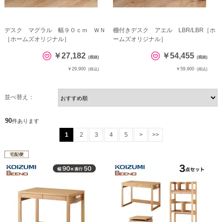
デスク マグラル 幅９０ｃｍ ＷＮ
棚付きデスク アエル LBR/LBR［ホ
［ホームズオリジナル］
ームズオリジナル］
￥27,182
￥54,455
(税抜)
(税抜)
￥29,900
￥59,900
(税込)
(税込)
並べ替え：
90
件あります
1
2
3
4
5
>
>>