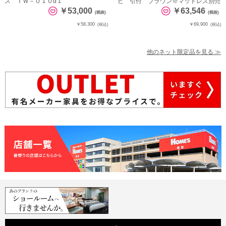
ス ＴＷ－０１０α１
ビ 引付 ブラウン※マットレス別売
￥53,000
￥63,546
(税抜)
(税抜)
￥58,300
￥69,900
(税込)
(税込)
他のネット限定品を見る ≫