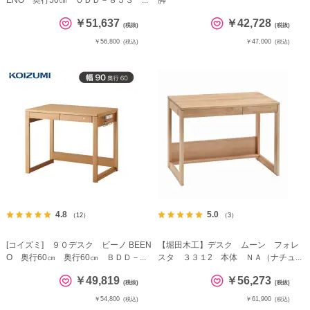
ENO 奥行50㎝ ＯＤＤ－８５３ ...
脚
￥51,637
￥42,728
(税抜)
(税抜)
￥56,800
￥47,000
(税込)
(税込)
4.8
5.0
（12）
（3）
[コイズミ] ９０デスク ビーノ BEEN
【堀田木工】デスク ムーン フォレ
O 奥行60㎝ 奥行60㎝ ＢＤＤ－...
スタ ３３１2 本体 ＮＡ（ナチュ...
￥49,819
￥56,273
(税抜)
(税抜)
￥54,800
￥61,900
(税込)
(税込)