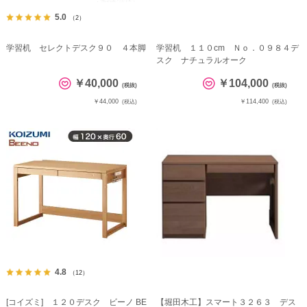
5.0
（2）
学習机 セレクトデスク９０ ４本脚
学習机 １１０cm Ｎｏ．０９８４デ
スク ナチュラルオーク
￥40,000
￥104,000
(税抜)
(税抜)
￥44,000
￥114,400
(税込)
(税込)
4.8
（12）
[コイズミ] １２０デスク ビーノ BE
【堀田木工】スマート３２６３ デス