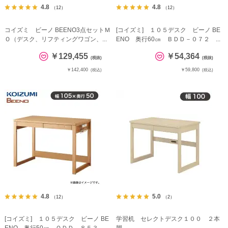
4.8
4.8
（12）
（12）
コイズミ ビーノ BEENO3点セットＭ
[コイズミ] １０５デスク ビーノ BE
Ｏ（デスク、リフティングワゴン、...
ENO 奥行60㎝ ＢＤＤ－０７２ ...
￥129,455
￥54,364
(税抜)
(税抜)
￥142,400
￥59,800
(税込)
(税込)
4.8
5.0
（12）
（2）
[コイズミ] １０５デスク ビーノ BE
学習机 セレクトデスク１００ ２本