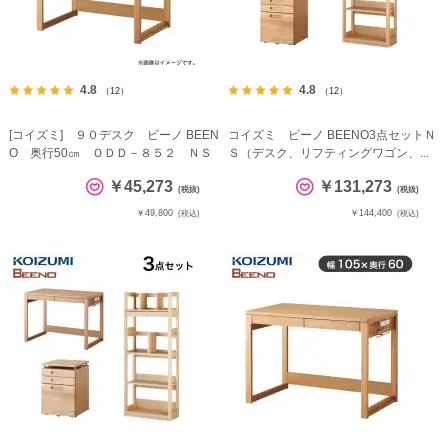
4.8
4.8
（12）
（12）
[コイズミ] ９０デスク ビーノ BEEN
コイズミ ビーノ BEENO3点セットＮ
O 奥行50㎝ ＯＤＤ－８５２ ＮＳ
Ｓ（デスク、リフティングワゴン、...
￥45,273
￥131,273
(税抜)
(税抜)
￥49,800
￥144,400
(税込)
(税込)