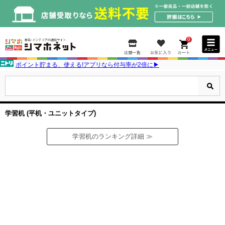
0
ポイント貯まる、使える!アプリなら付与率が2倍に▶
学習机 (平机・ユニットタイプ)
学習机のランキング詳細 ≫