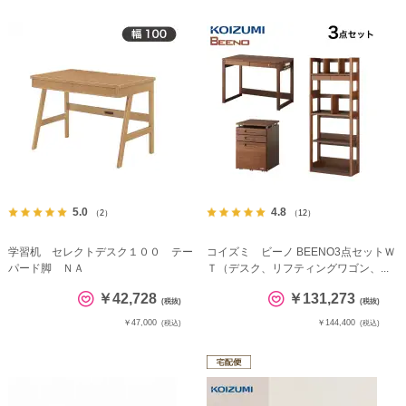
5.0
4.8
（2）
（12）
学習机 セレクトデスク１００ テー
コイズミ ビーノ BEENO3点セットＷ
パード脚 ＮＡ
Ｔ（デスク、リフティングワゴン、...
￥42,728
￥131,273
(税抜)
(税抜)
￥47,000
￥144,400
(税込)
(税込)