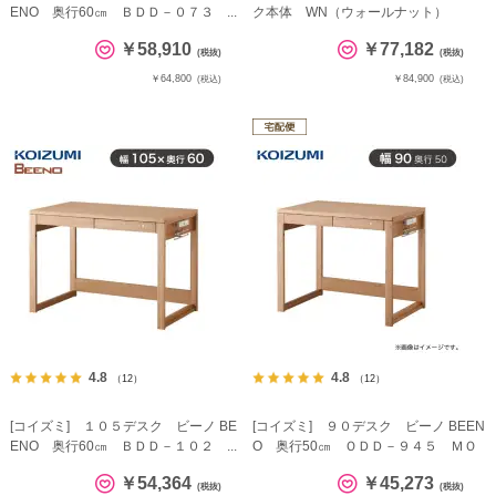
ENO 奥行60㎝ ＢＤＤ－０７３ ...
ク本体 WN（ウォールナット）
￥58,910
￥77,182
(税抜)
(税抜)
￥64,800
￥84,900
(税込)
(税込)
4.8
4.8
（12）
（12）
[コイズミ] １０５デスク ビーノ BE
[コイズミ] ９０デスク ビーノ BEEN
ENO 奥行60㎝ ＢＤＤ－１０２ ...
O 奥行50㎝ ＯＤＤ－９４５ ＭＯ
￥54,364
￥45,273
(税抜)
(税抜)