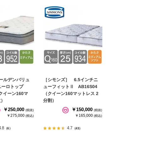
ゴールデンバリュ
［シモンズ］ 6.5インチニ
ユーロトップ
ューフィットⅡ AB16S04
（クイーン160マ
（クイーン160マットレス 2
枚）
分割）
￥250,000
￥150,000
(税抜)
(税抜)
￥275,000
￥165,000
(税込)
(税込)
4.8
4.7
（6）
（43）