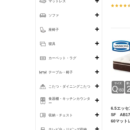
マットレス
ソファ
座椅子
寝具
カーペット・ラグ
テーブル・椅子
こたつ・ダイニングこたつ
食器棚・キッチンカウンタ
ー
6.5エッ
SF AB1
収納・チェスト
60マット
テレビ台・リビング収納