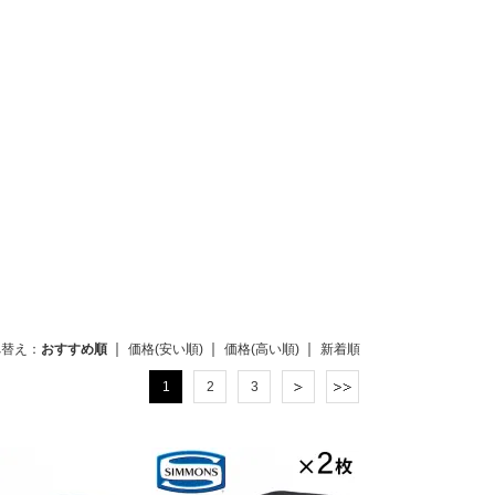
べ替え：
おすすめ順
価格(安い順)
価格(高い順)
新着順
1
2
3