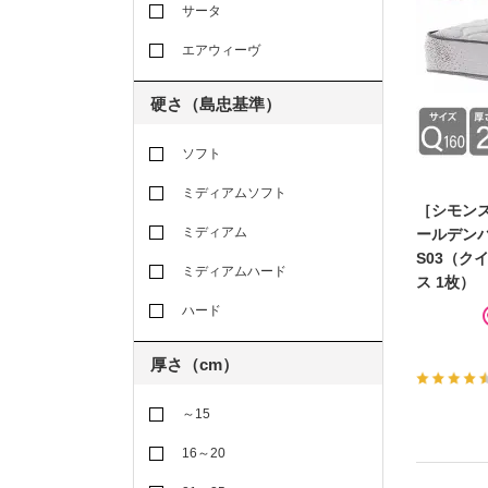
サータ
エアウィーヴ
硬さ（島忠基準）
ソフト
ミディアムソフト
［シモンズ
ミディアム
ールデンバ
S03（ク
ミディアムハード
ス 1枚）
ハード
厚さ（cm）
～15
16～20