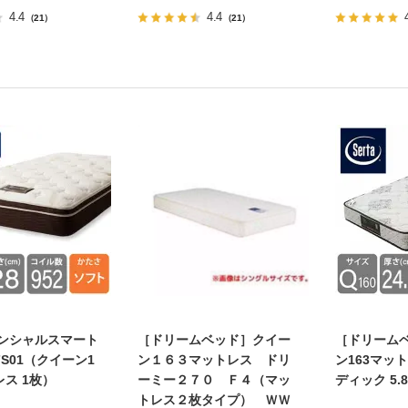
4.4
4.4
（21）
（21）
センシャルスマート
［ドリームベッド］クイー
［ドリーム
7S01（クイーン1
ン１６３マットレス ドリ
ン163マッ
レス 1枚）
ーミー２７０ Ｆ４（マッ
ディック 5.
トレス２枚タイプ） ＷＷ