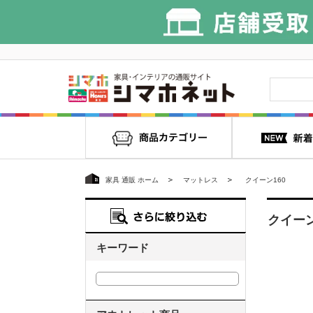
家具 通販 ホーム
マットレス
クイーン160
クイーン
キーワード