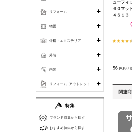
ューフィ
６０マッ
リフォーム
４Ｓ１３
物置
外構・エクステリア
外装
56
件あり
内装
リフォーム_アウトレット
関連商
ブランド特集から探す
おすすめ特集から探す