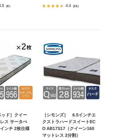
4.8
4.4
（6）
（21）
ベッド］クイー
［シモンズ］ 6.5インチエ
トレス サータぺ
クストラハードスイートEC
8インチ 2枚仕様
O AB17S17（クイーン160
マットレス 2分割）