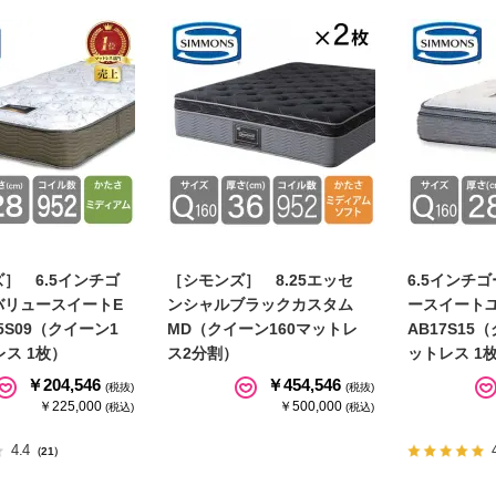
］ 6.5インチゴ
［シモンズ］ 8.25エッセ
6.5インチ
バリュースイートE
ンシャルブラックカスタム
ースイート
5S09（クイーン1
MD（クイーン160マットレ
AB17S15
レス 1枚）
ス2分割）
ットレス 1
￥204,546
￥454,546
(税抜)
(税抜)
￥225,000
￥500,000
(税込)
(税込)
4.4
（21）