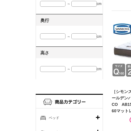
～
cm
奥行
～
cm
高さ
～
cm
［シモンズ
ールデン
CO AB1
60マット
ベッド