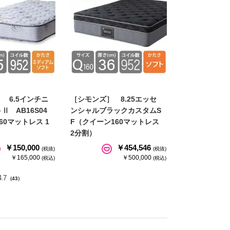
 6.5インチニ
［シモンズ］ 8.25エッセ
Ⅱ AB16S04
ンシャルブラックカスタムS
60マットレス 1
F（クイーン160マットレス
2分割）
￥150,000
￥454,546
(税抜)
(税抜)
￥165,000
￥500,000
(税込)
(税込)
4.7
（43）