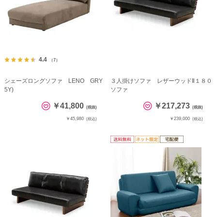
4.4
（7）
シェーズロングソファ LENO GRY
３人掛けソファ レザーウッドⅡ１８０
5Y)
ソファ
￥41,800
￥217,273
(税抜)
(税抜)
￥45,980
￥239,000
(税込)
(税込)