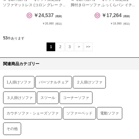
ソファマットレス (コロン グレー ク...
脚付きローソファ ふっくらパン イチ...
￥24,537
￥17,264
(税抜)
(税抜)
￥26,990
￥18,990
(税込)
(税込)
53
件あります
1
2
3
>
>>
関連商品カテゴリー
1人掛けソファ
パーソナルチェア
２人掛けソファ
３人掛けソファ
スツール
コーナーソファ
カウチソファ・シェーズソファ
ソファーベッド
電動ソファ
その他