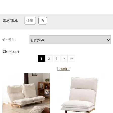
素材/張地
本革
布
並べ替え：
53
件あります
1
2
3
>
>>