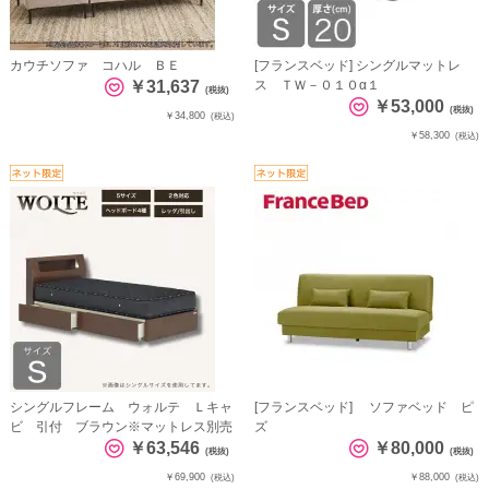
カウチソファ コハル ＢＥ
[フランスベッド] シングルマットレ
￥31,637
ス ＴＷ－０１０α１
(税抜)
￥53,000
(税抜)
￥34,800
(税込)
￥58,300
(税込)
シングルフレーム ウォルテ Ｌキャ
[フランスベッド] ソファベッド ピ
ビ 引付 ブラウン※マットレス別売
ズ
￥63,546
￥80,000
(税抜)
(税抜)
￥69,900
￥88,000
(税込)
(税込)