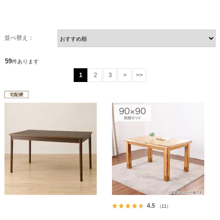
並べ替え：
59
件あります
1
2
3
>
>>
4.5
（11）