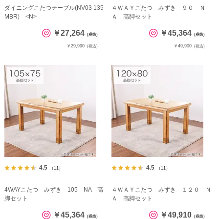
ダイニングこたつテーブル(NV03 135
４ＷＡＹこたつ みずき ９０ Ｎ
MBR) <N>
Ａ 高脚セット
￥27,264
￥45,364
(税抜)
(税抜)
￥29,990
￥49,900
(税込)
(税込)
4.5
4.5
（11）
（11）
4WAYこたつ みずき 105 NA 高
４ＷＡＹこたつ みずき １２０ Ｎ
脚セット
Ａ 高脚セット
￥45,364
￥49,910
(税抜)
(税抜)