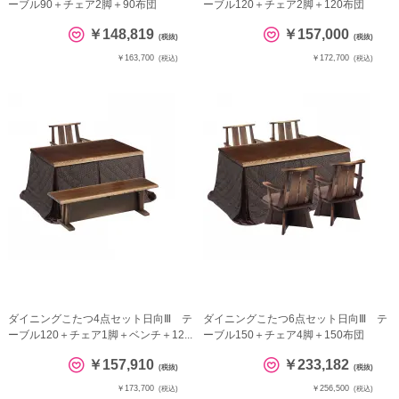
ーブル90＋チェア2脚＋90布団
ーブル120＋チェア2脚＋120布団
￥148,819
￥157,000
(税抜)
(税抜)
￥163,700
￥172,700
(税込)
(税込)
ダイニングこたつ4点セット日向Ⅲ テ
ダイニングこたつ6点セット日向Ⅲ テ
ーブル120＋チェア1脚＋ベンチ＋12...
ーブル150＋チェア4脚＋150布団
￥157,910
￥233,182
(税抜)
(税抜)
￥173,700
￥256,500
(税込)
(税込)