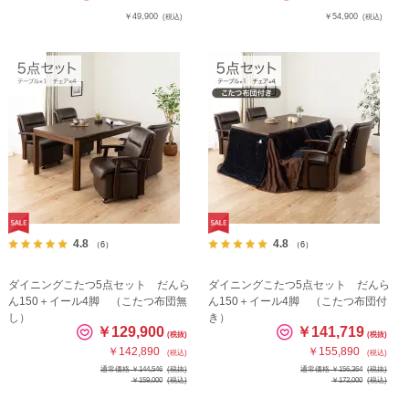
￥49,900
￥54,900
(税込)
(税込)
4.8
4.8
（6）
（6）
ダイニングこたつ5点セット だんら
ダイニングこたつ5点セット だんら
ん150＋イール4脚 （こたつ布団無
ん150＋イール4脚 （こたつ布団付
し）
き）
￥129,900
￥141,719
(税抜)
(税抜)
￥142,890
￥155,890
(税込)
(税込)
通常価格 ￥144,546
(税抜)
通常価格 ￥156,364
(税抜)
￥159,000
(税込)
￥172,000
(税込)