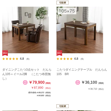
4.8
4.8
（6）
（6）
ダイニングこたつ3点セット だんら
こたつダイニングテーブル だんらん
ん105＋イール2脚 （こたつ布団無
105 BR
し）
￥79,900
￥36,100
(税抜)
(税抜)
￥87,890
(税込)
￥39,710
(税込)
通常価格 ￥86,273
(税抜)
￥94,900
(税込)