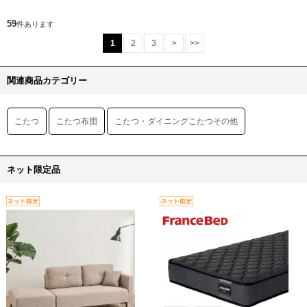
59
件あります
1
2
3
>
>>
関連商品カテゴリー
こたつ
こたつ布団
こたつ・ダイニングこたつその他
ネット限定品