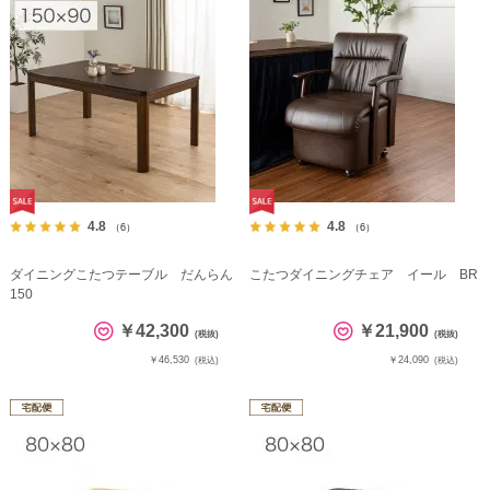
4.8
4.8
（6）
（6）
ダイニングこたつテーブル だんらん
こたつダイニングチェア イール BR
150
￥42,300
￥21,900
(税抜)
(税抜)
￥46,530
￥24,090
(税込)
(税込)