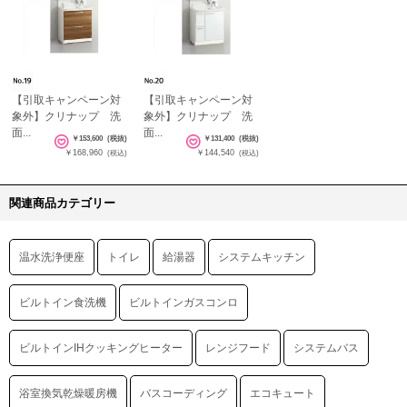
【引取キャンペーン対
【引取キャンペーン対
象外】クリナップ 洗
象外】クリナップ 洗
面...
面...
￥153,600
(税抜)
￥131,400
(税抜)
￥168,960
￥144,540
(税込)
(税込)
関連商品カテゴリー
温水洗浄便座
トイレ
給湯器
システムキッチン
ビルトイン食洗機
ビルトインガスコンロ
ビルトインIHクッキングヒーター
レンジフード
システムバス
浴室換気乾燥暖房機
バスコーディング
エコキュート