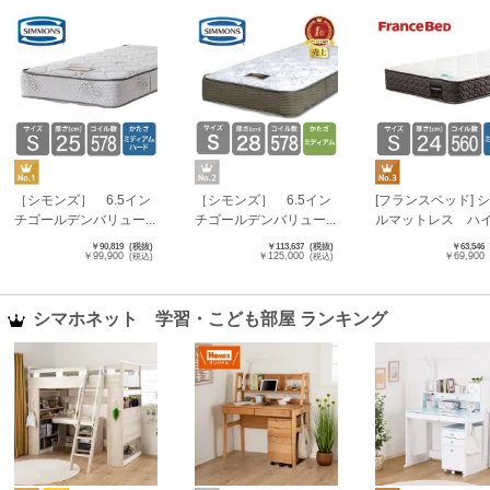
［シモンズ］ 6.5イン
［シモンズ］ 6.5イン
[フランスベッド] 
チゴールデンバリュー...
チゴールデンバリュー...
ルマットレス ハイジ
￥90,819
(税抜)
￥113,637
(税抜)
￥63,546
￥99,900
￥125,000
￥69,900
(税込)
(税込)
シマホネット 学習・こども部屋 ランキング