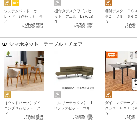
システムベッド カ
棚付きデスクワゴンセ
棚付デスク ＥＳ
レ・ド 3点セット ラ
ット アエル LBR/LB
ラ２ ＭＳ－５
イ...
R...
Ｂ...
￥117,273
(税抜)
￥72,637
(税抜)
￥68,091
￥129,000
￥79,900
￥74,900
(税込)
(税込)
シマホネット テーブル・チェア
［ウッドパーク］ダイ
【レザーテックス】 L
ダイニングテー
ニング３点セット ス
Dソファセット マル...
クラス ＥＸＴ（
プ...
０...
￥45,273
(税抜)
￥148,000
(税抜)
￥54,455
￥49,800
￥162,800
￥59,900
(税込)
(税込)