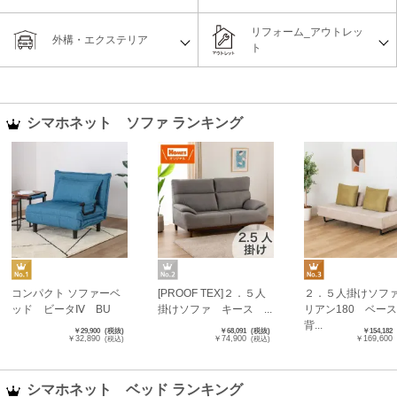
リフォーム_アウトレッ
外構・エクステリア
ト
シマホネット ソファ ランキング
コンパクト ソファーベ
[PROOF TEX]２．５人
２．５人掛けソ
ッド ビータⅣ BU
掛けソファ キース ...
リアン180 ベー
背...
￥29,900
(税抜)
￥68,091
(税抜)
￥154,182
￥32,890
￥74,900
￥169,600
(税込)
(税込)
シマホネット ベッド ランキング