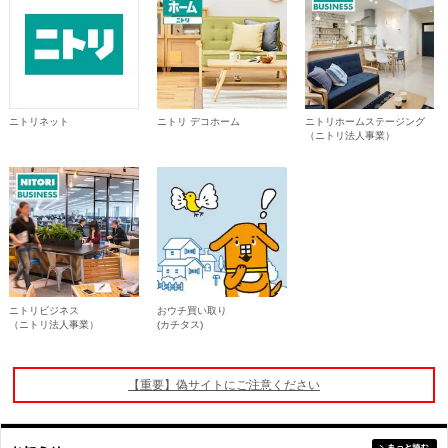
ニトリネット
ニトリ デコホーム
ニトリホームステージング
（ニトリ法人事業）
ニトリビジネス
おウチ買い取り
（ニトリ法人事業）
(カチタス)
【重要】偽サイトにご注意ください