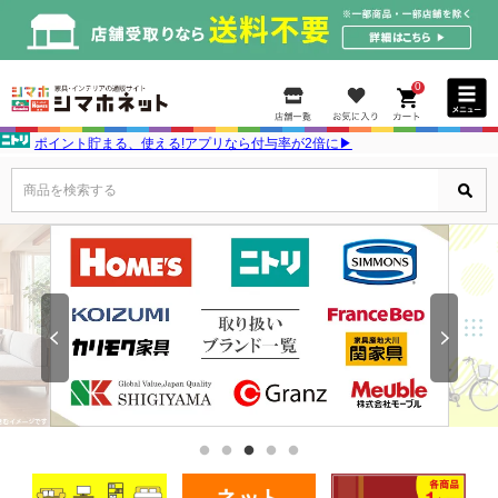
0
ポイント貯まる、使える!アプリなら付与率が2倍に▶
商品を検索する