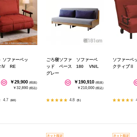
 ソファーベッ
ごろ寝ソファ ソファーベ
ソファーベ
Ⅳ RE
ッド ペース 180 VN/L
クティブⅡ 
グレー
￥29,900
￥190,910
(税抜)
(税抜)
￥32,890
￥210,000
(税込)
(税込)
4.7
4.8
（60）
（5）