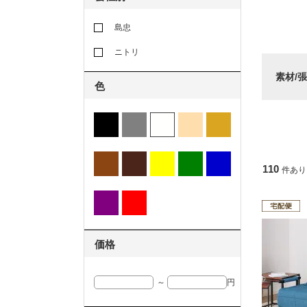
島忠
ニトリ
素材/
色
110
件あり
価格
～
円