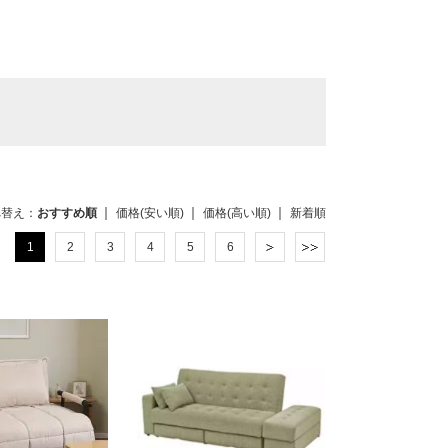
べ替え：
おすすめ順
価格(安い順)
価格(高い順)
新着順
1
2
3
4
5
6