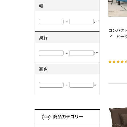
幅
～
cm
コンパクト
ド ビータ
奥行
～
cm
高さ
～
cm