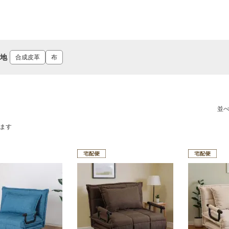
張地
合成皮革
布
並
ます