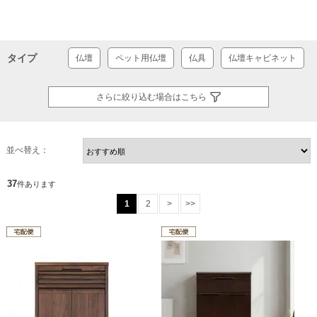
タイプ
仏壇
ペット用仏壇
仏具
仏壇キャビネット
さらに絞り込む場合はこちら
並べ替え：
37
件あります
1
2
>
>>