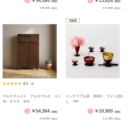
￥54,364
￥13,628
(税抜)
(税抜)
￥59,800
￥14,990
(税込)
(税込)
4.3
（8）
マルチチェスト アルカマルチ ＡＬ
インテリア仏具 MG01 ワインぼか
Ｍ－６０Ｈ ＭＤ
し <N>
￥54,364
￥10,900
(税抜)
(税抜)
￥59,800
￥11,990
(税込)
(税込)