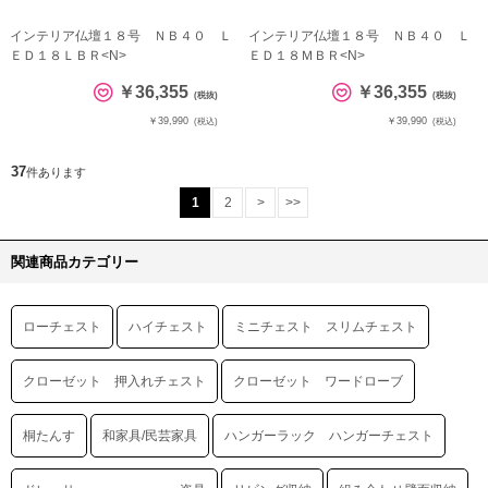
インテリア仏壇１８号 ＮＢ４０ Ｌ
インテリア仏壇１８号 ＮＢ４０ Ｌ
ＥＤ１８ＬＢＲ<N>
ＥＤ１８ＭＢＲ<N>
￥36,355
￥36,355
(税抜)
(税抜)
￥39,990
￥39,990
(税込)
(税込)
37
件あります
1
2
>
>>
関連商品カテゴリー
ローチェスト
ハイチェスト
ミニチェスト スリムチェスト
クローゼット 押入れチェスト
クローゼット ワードローブ
桐たんす
和家具/民芸家具
ハンガーラック ハンガーチェスト