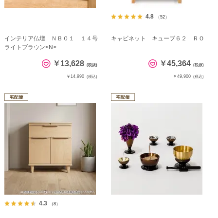
4.8
（52）
インテリア仏壇 ＮＢ０１ １４号
キャビネット キューブ６２ ＲＯ
ライトブラウン<N>
￥13,628
￥45,364
(税抜)
(税抜)
￥14,990
￥49,900
(税込)
(税込)
4.3
（8）