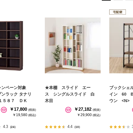
ャンペーン対象
★本棚 スライド エー
ブックシェ
プンラック タナリ
ス シングルスライド 白
イン 60 
－１５８７ ＤＫ
木目
ウン <N>
￥17,800
￥27,182
(税抜)
(税抜)
￥19,580
￥29,900
(税込)
(税込)
4.3
4.4
（24）
（10）