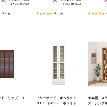
￥49,900
￥39,380
(税込)
(税込)
4.7
4.3
（6）
（10）
ード リップ ９
フリーボード オペラⅡ６
★本棚 ス
Ｒ
０ＦＢ（ＷＨ） ホワイト
ス シング