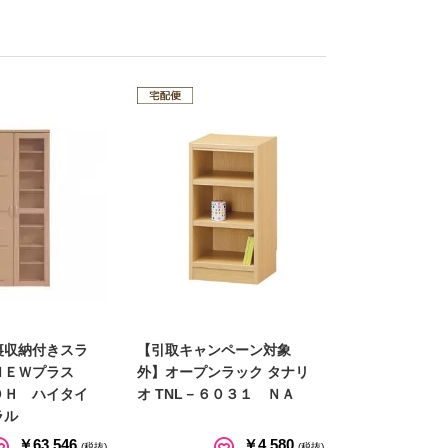
裏収納付きスラ
【引取キャンペーン対象
ＮＥＷプラス
外】オープンラック タナリ
０Ｈ ハイタイ
オ TNL－６０３１ ＮＡ
ラル
￥63,546
￥4,580
(税抜)
(税抜)