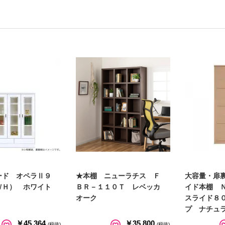
ード オペラⅡ９
★本棚 ニューラチス Ｆ
大容量・扉
ＷＨ） ホワイト
ＢＲ－１１０Ｔ レベッカ
イド本棚 
オーク
スライド８
プ ナチュ
￥45,364
￥35,800
(税抜)
(税抜)