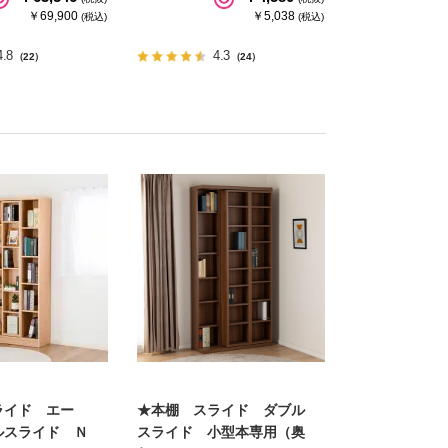
￥69,900
￥5,038
(税込)
(税込)
4.8
4.3
（22）
（24）
ライド エー
★本棚 スライド ダブル
ルスライド Ｎ
スライド 小型本専用（奥