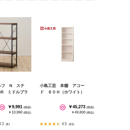
ルフ N ステ
小島工芸 本棚 アコー
BR ミドルブラ
ド ６０Ｈ（ホワイト）
￥9,991
￥45,273
(税抜)
(税抜)
￥10,990
￥49,800
(税込)
(税込)
3.3
4.5
（3）
（11）