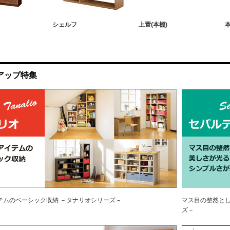
シェルフ
上置(本棚)
アップ特集
テムのベーシック収納 －タナリオシリーズ－
マス目の整然とし
ズ－