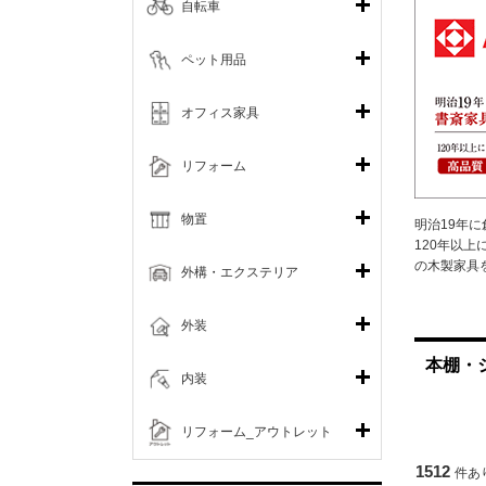
自転車
ペット用品
オフィス家具
リフォーム
物置
明治19年
120年以
の木製家具
外構・エクステリア
外装
本棚・
内装
リフォーム_アウトレット
1512
件あ