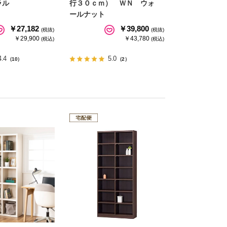
ラル
行３０ｃｍ） ＷＮ ウォ
ールナット
￥27,182
￥39,800
(税抜)
(税抜)
￥29,900
￥43,780
(税込)
(税込)
4.4
5.0
（10）
（2）