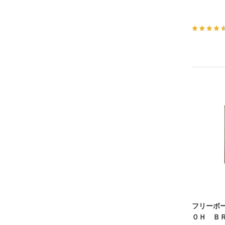
フリーボ
０Ｈ Ｂ