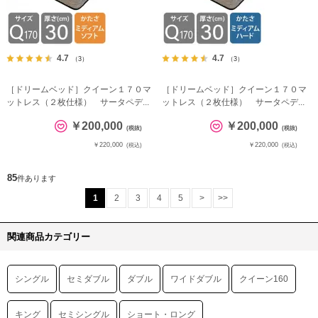
4.7
4.7
（3）
（3）
［ドリームベッド］クイーン１７０マ
［ドリームベッド］クイーン１７０マ
ットレス（２枚仕様） サータペデ...
ットレス（２枚仕様） サータペデ...
￥200,000
￥200,000
(税抜)
(税抜)
￥220,000
￥220,000
(税込)
(税込)
85
件あります
1
2
3
4
5
>
>>
関連商品カテゴリー
シングル
セミダブル
ダブル
ワイドダブル
クイーン160
キング
セミシングル
ショート・ロング