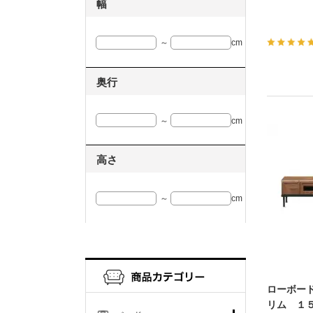
幅
～
cm
奥行
～
cm
高さ
～
cm
ローボー
リム １