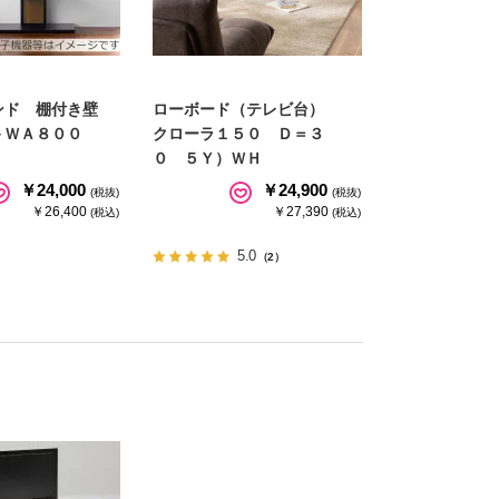
ンド 棚付き壁
ローボード（テレビ台）
－ＷＡ８００
クローラ１５０ Ｄ＝３
０ ５Ｙ）ＷＨ
￥24,000
￥24,900
(税抜)
(税抜)
￥26,400
￥27,390
(税込)
(税込)
5.0
（2）