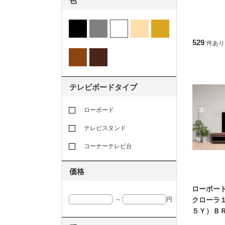
色
529
件あり
テレビボードタイプ
ローボード
テレビスタンド
コーナーテレビ台
価格
ローボー
クローラ
～
円
５Ｙ）Ｂ