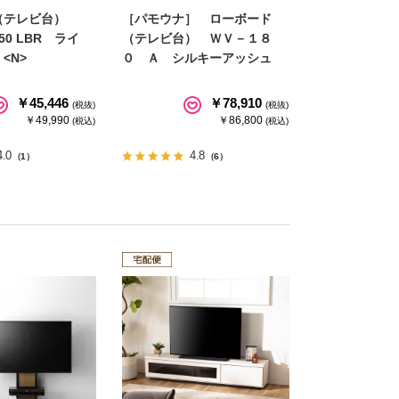
（テレビ台）
［パモウナ］ ローボード
50 LBR ライ
（テレビ台） ＷＶ－１８
<N>
０ Ａ シルキーアッシュ
￥45,446
￥78,910
(税抜)
(税抜)
￥49,990
￥86,800
(税込)
(税込)
4.0
4.8
（1）
（6）