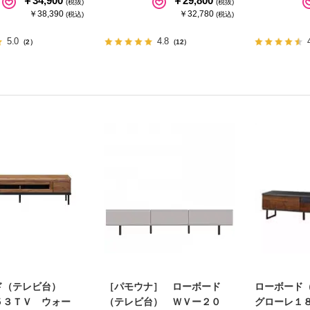
￥34,900
￥29,800
(税抜)
(税抜)
￥38,390
￥32,780
(税込)
(税込)
5.0
4.8
（2）
（12）
ド（テレビ台）
［パモウナ］ ローボード
ローボード
５３ＴＶ ウォー
（テレビ台） ＷＶー２０
グローレ１