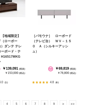
］【地域限定】
［パモウナ］ ローボード
ド（ローボー
（テレビ台） ＷＶ－１５
）ダンテ テレ
０ Ａ（シルキーアッシ
ローボード・テ
ュ）
H16517MKG
ン
￥139,091
￥69,819
(税抜)
(税抜)
￥153,000
￥76,800
(税込)
(税込)
4.0
4.8
（1）
（6）
4
5
6
7
8
9