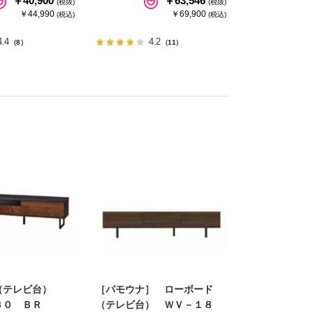
￥40,900
￥63,546
(税抜)
(税抜)
￥44,990
￥69,900
(税込)
(税込)
4.4
4.2
（8）
（11）
（テレビ台）
［パモウナ］ ローボード
８０ ＢＲ
（テレビ台） ＷＶ－１８