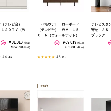
ド（テレビ台）
［パモウナ］ ローボード
テレビスタ
 １２０ＴＶ（Ｗ
（テレビ台） ＷＶ－１５
寄せ ＡＳ
０ Ｎ（ウォールナット）
ブラック
￥31,810
￥69,819
(税抜)
(税抜)
￥34,990
￥76,800
(税込)
(税込)
4.4
4.8
（8）
（6）