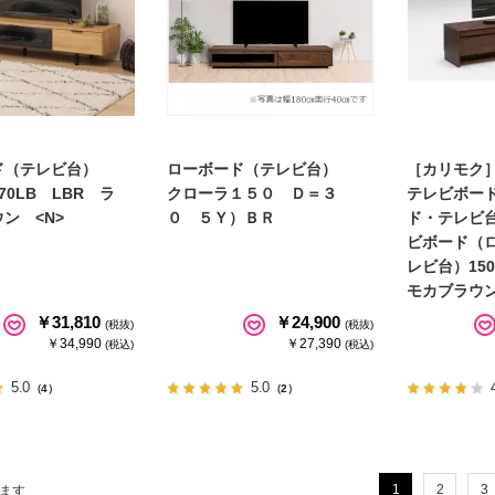
ド（テレビ台）
ローボード（テレビ台）
［カリモク
70LB LBR ラ
クローラ１５０ Ｄ＝３
テレビボー
ン <N>
０ ５Ｙ）ＢＲ
ド・テレビ台
ビボード（
レビ台）150 
モカブラウ
￥31,810
￥24,900
(税抜)
(税抜)
￥34,990
￥27,390
(税込)
(税込)
5.0
5.0
（4）
（2）
1
2
3
ます