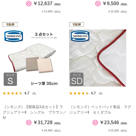
￥12,637
￥9,500
(税抜)
(税抜)
￥13,900
￥10,450
(税込)
(税込)
4.7
4.7
（6）
（6）
［シモンズ］【寝装品3点セット】ラ
［シモンズ］ベッドパッド単品 ラグ
グジュアリーⅡ シングル ブラウン／
ジュアリーⅡ セミダブル
IV
￥31,728
￥23,546
(税抜)
(税抜)
￥34,900
￥25,900
(税込)
(税込)