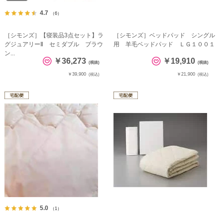
4.7
（6）
［シモンズ］【寝装品3点セット】ラ
［シモンズ］ベッドパッド シングル
グジュアリーⅡ セミダブル ブラウ
用 羊毛ベッドパッド ＬＧ１００１
ン...
￥36,273
￥19,910
(税抜)
(税抜)
￥39,900
￥21,900
(税込)
(税込)
5.0
（1）