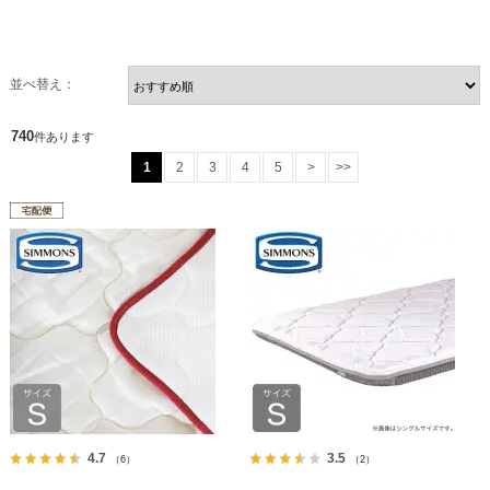
並べ替え：
740
件あります
1
2
3
4
5
>
>>
4.7
3.5
（6）
（2）