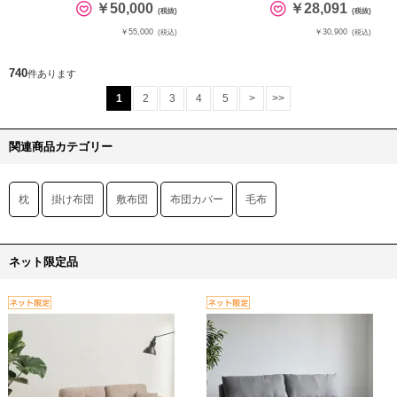
￥50,000
￥28,091
(税抜)
(税抜)
￥55,000
￥30,900
(税込)
(税込)
740
件あります
1
2
3
4
5
>
>>
関連商品カテゴリー
枕
掛け布団
敷布団
布団カバー
毛布
ネット限定品