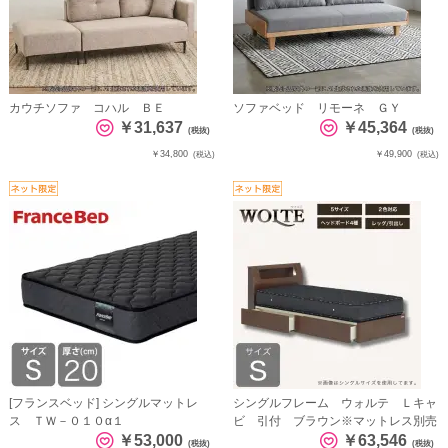
カウチソファ コハル ＢＥ
ソファベッド リモーネ ＧＹ
￥31,637
￥45,364
(税抜)
(税抜)
￥34,800
￥49,900
(税込)
(税込)
[フランスベッド] シングルマットレ
シングルフレーム ウォルテ Ｌキャ
ス ＴＷ－０１０α１
ビ 引付 ブラウン※マットレス別売
￥53,000
￥63,546
(税抜)
(税抜)