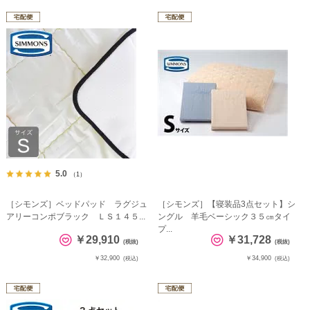
5.0
（1）
［シモンズ］ベッドパッド ラグジュ
［シモンズ］【寝装品3点セット】シ
アリーコンポブラック ＬＳ１４５...
ングル 羊毛ベーシック３５㎝タイ
プ...
￥29,910
￥31,728
(税抜)
(税抜)
￥32,900
￥34,900
(税込)
(税込)