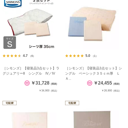
4.7
5.0
（6）
（1）
［シモンズ］【寝装品3点セット】ラ
［シモンズ］【寝装品3点セット】シ
グジュアリーⅡ シングル IV／IV
ングル ベーシック３５ｃｍ厚 Ｌ
Ａ...
￥31,728
￥24,455
(税抜)
(税抜)
￥34,900
￥26,900
(税込)
(税込)