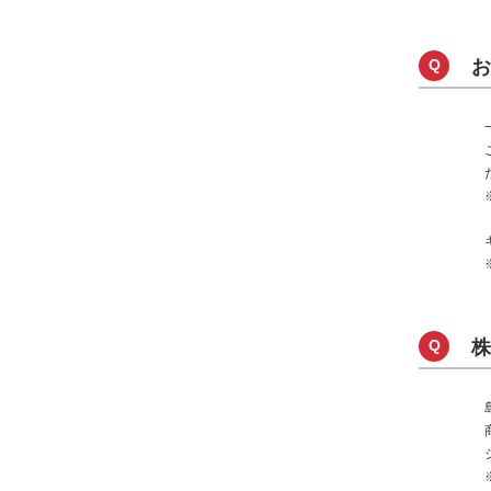
Q
お
Q
株