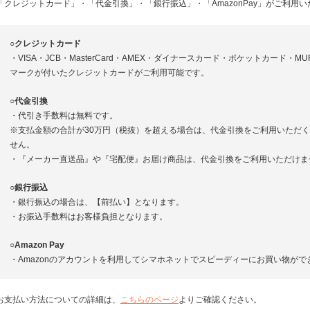
「クレジットカード」・「代金引換」・「銀行振込」・「AmazonPay」がご利用
○クレジットカード
・VISA・JCB・MasterCard・AMEX・ダイナースカード・ポケットカード・M
マークが付いたクレジットカードがご利用可能です。
○代金引換
・代引き手数料は無料です。
※支払金額の合計が30万円（税抜）を超える場合は、代金引換をご利用いただ
せん。
・『メーカー直送品』や『宅配便』お届け商品は、代金引換をご利用いただけま
○銀行振込
・銀行振込の場合は、【前払い】となります。
・お振込手数料はお客様負担となります。
○Amazon Pay
・Amazonのアカウントを利用してシマホネットでスピーディーにお買い物がで
お支払い方法についての詳細は、
こちらのページ
よりご確認ください。