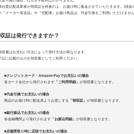
代金引換の場合、代引き手数料はかかりません。
弊社委託配送業者が領収証を持参の上、お届け時に集金させていただきます。(現金の
※『メーカー直送品』や『宅配便』お届け商品は、代金引換をご利用いただけませ
収証は発行できますか？
領収書はお支払い方法によって発行方法が異なります。
下記に記載のものを領収書としてご利用ください。
■クレジットカード・Amazon Payでお支払いの場合
各カード会社から発行されます
「ご利用明細」
が領収書となります。
■代金引換でお支払いの場合
商品のお届け時に配送員よりお渡しする
「領収証」
が領収書となります。
■銀行振込でお支払いの場合
各金融機関より発行されます
「お振込明細」
が領収書となります。
■店舗受取り時に店頭でお支払いの場合