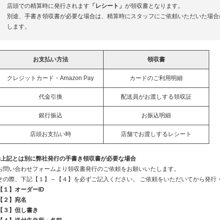
店頭での精算時に発行されます
「レシート」
が領収書となります。
別途、手書き領収書が必要な場合は、精算時にスタッフにご依頼いただいた場合
します。
お支払い方法
領収書
クレジットカード・Amazon Pay
カードのご利用明細
代金引換
配送員がお渡しする領収証
銀行振込
お振込明細
店頭お支払い時
店舗でお渡しするレシート
■上記とは別に弊社発行の手書き領収書が必要な場合
お問い合わせフォームより領収書発行のご依頼をお願いいたします。
その際、下記【１】～【４】を必ずご記入ください。 ご依頼をいただいてから発行
【１】オーダーID
【２】宛名
【３】但し書き