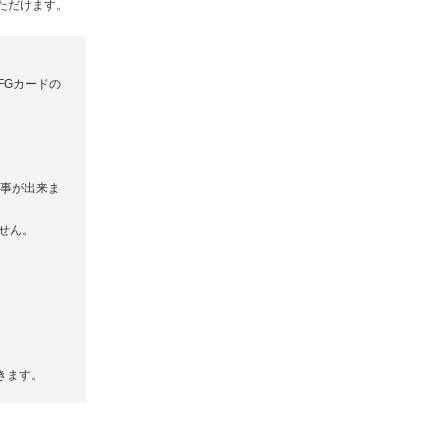
いただけます。
UFGカードの
く事が出来ま
せん。
きます。