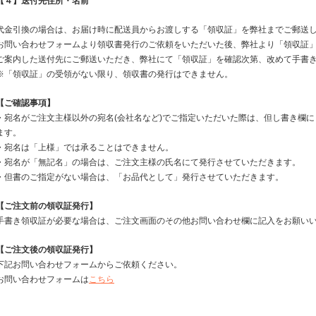
【４】送付先住所・名前
代金引換の場合は、お届け時に配送員からお渡しする「領収証」を弊社までご郵送
お問い合わせフォームより領収書発行のご依頼をいただいた後、弊社より「領収証
ご案内した送付先にご郵送いただき、弊社にて「領収証」を確認次第、改めて手書
※「領収証」の受領がない限り、領収書の発行はできません。
【ご確認事項】
・宛名がご注文主様以外の宛名(会社名など)でご指定いただいた際は、但し書き欄に
ます。
・宛名は「上様」では承ることはできません。
・宛名が「無記名」の場合は、ご注文主様の氏名にて発行させていただきます。
・但書のご指定がない場合は、「お品代として」発行させていただきます。
【ご注文前の領収証発行】
手書き領収証が必要な場合は、ご注文画面のその他お問い合わせ欄に記入をお願い
【ご注文後の領収証発行】
下記お問い合わせフォームからご依頼ください。
お問い合わせフォームは
こちら