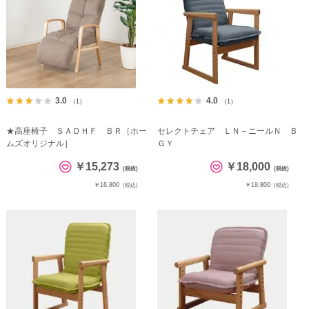
3.0
4.0
（1）
（1）
★高座椅子 ＳＡＤＨＦ ＢＲ［ホー
セレクトチェア ＬＮ－ニールＮ Ｂ
ムズオリジナル］
ＧＹ
￥15,273
￥18,000
(税抜)
(税抜)
￥16,800
￥19,800
(税込)
(税込)