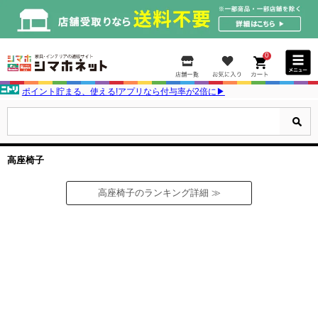
0
ポイント貯まる、使える!アプリなら付与率が2倍に▶
高座椅子
高座椅子のランキング詳細 ≫