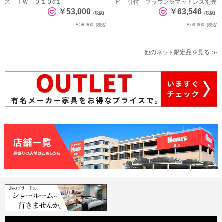
ス ＴＷ－０１０α１
ビ 引付 ブラウン※マットレス別売
￥53,000
￥63,546
(税抜)
(税抜)
￥58,300
￥69,900
(税込)
(税込)
他のネット限定品を見る ≫