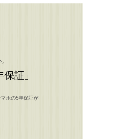
心。
年保証」
シマホの5年保証が
。