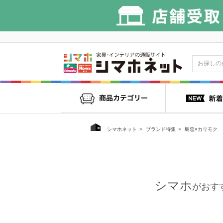
シマホネット
ブランド特集
島忠×カリモク
シマホ
がおす