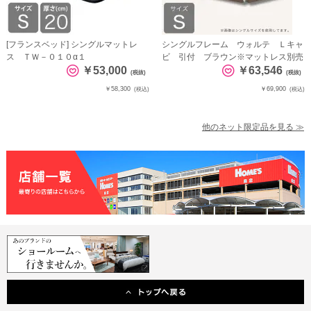
[フランスベッド] シングルマットレ
シングルフレーム ウォルテ Ｌキャ
ス ＴＷ－０１０α１
ビ 引付 ブラウン※マットレス別売
￥53,000
￥63,546
(税抜)
(税抜)
￥58,300
￥69,900
(税込)
(税込)
他のネット限定品を見る ≫