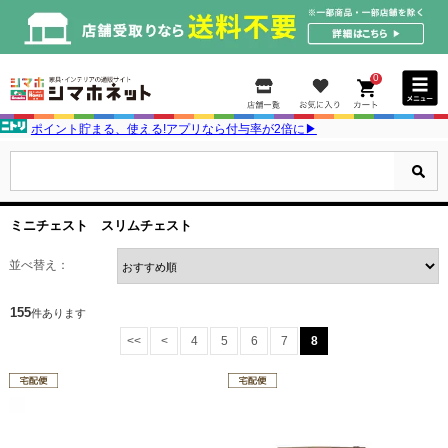
0
ポイント貯まる、使える!アプリなら付与率が2倍に▶
ミニチェスト スリムチェスト
並べ替え：
155
件あります
<<
<
4
5
6
7
8