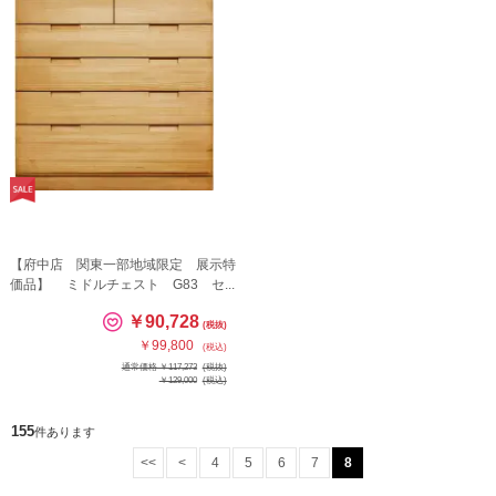
【府中店 関東一部地域限定 展示特
価品】 ミドルチェスト G83 セ...
￥90,728
(税抜)
￥99,800
(税込)
通常価格 ￥117,273
(税抜)
￥129,000
(税込)
155
件あります
<<
<
4
5
6
7
8