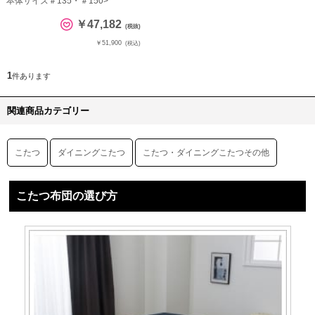
本体サイズ＃135・＃150>
￥47,182
(税抜)
￥51,900
(税込)
1
件あります
関連商品カテゴリー
こたつ
ダイニングこたつ
こたつ・ダイニングこたつその他
こたつ布団の選び方