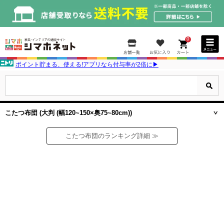
0
ポイント貯まる、使える!アプリなら付与率が2倍に▶
こたつ布団 (大判 (幅120~150×奥75~80cm))
こたつ布団のランキング詳細 ≫