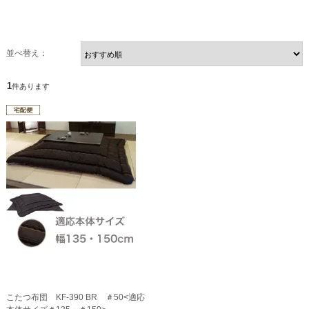
並べ替え：
1
件あります
こたつ布団 KF-390 BR ＃50<適応