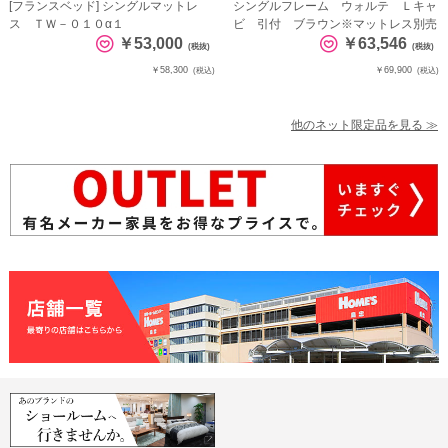
[フランスベッド] シングルマットレ
シングルフレーム ウォルテ Ｌキャ
ス ＴＷ－０１０α１
ビ 引付 ブラウン※マットレス別売
￥53,000
￥63,546
(税抜)
(税抜)
￥58,300
￥69,900
(税込)
(税込)
他のネット限定品を見る ≫