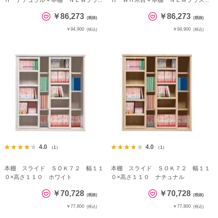
Ｈ ナチュラル＋本棚 ＮＥＷプラ...
Ｈ ＷＨ木目＋本棚 ＮＥＷプラス...
￥86,273
￥86,273
(税抜)
(税抜)
￥94,900
￥94,900
(税込)
(税込)
4.0
4.0
（1）
（1）
本棚 スライド ＳＯＫ７２ 幅１１
本棚 スライド ＳＯＫ７２ 幅１１
０×高さ１１０ ホワイト
０×高さ１１０ ナチュナル
￥70,728
￥70,728
(税抜)
(税抜)
￥77,800
￥77,800
(税込)
(税込)