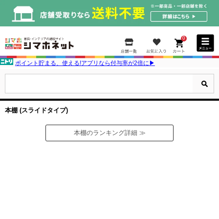
0
ポイント貯まる、使える!アプリなら付与率が2倍に▶
本棚 (スライドタイプ)
本棚のランキング詳細 ≫