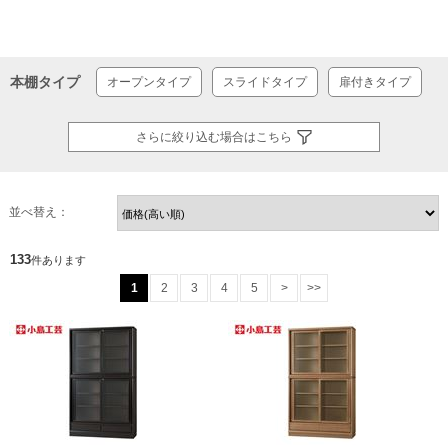
本棚タイプ
オープンタイプ
スライドタイプ
扉付きタイプ
さらに絞り込む場合はこちら
並べ替え：
133
件あります
1
2
3
4
5
>
>>