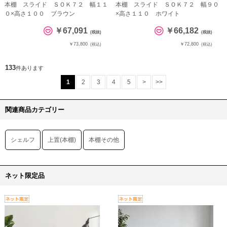
本棚 スライド ＳＯＫ７２ 幅１１
本棚 スライド ＳＯＫ７２ 幅９０
０×高さ１００ ブラウン
×高さ１１０ ホワイト
￥67,091
￥66,182
(税抜)
(税抜)
￥73,800
￥72,800
(税込)
(税込)
133
件あります
1
2
3
4
5
>
>>
関連商品カテゴリー
シェルフ
上置(本棚)
本棚その他
ネット限定品