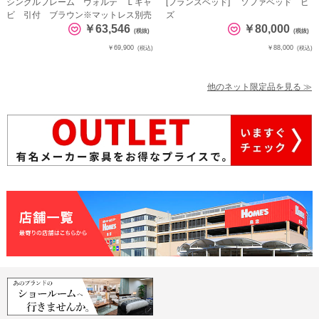
シングルフレーム ウォルテ Ｌキャ
[フランスベッド] ソファベッド ピ
ビ 引付 ブラウン※マットレス別売
ズ
￥63,546
￥80,000
(税抜)
(税抜)
￥69,900
￥88,000
(税込)
(税込)
他のネット限定品を見る ≫