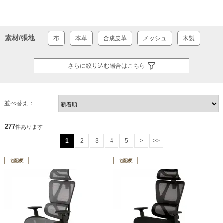
素材/張地
布
本革
合成皮革
メッシュ
木製
さらに絞り込む場合はこちら
並べ替え：
277
件あります
1
2
3
4
5
>
>>