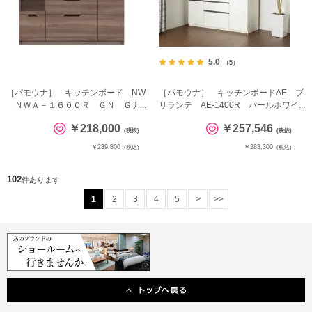
5.0
（5）
［パモウナ］ キッチンボード NW
［パモウナ］ キッチンボードAE ブ
ＮＷＡ－１６００Ｒ ＧＮ Ｇナ...
リランテ AE-1400R パールホワイ...
￥218,000
￥257,546
(税抜)
(税抜)
￥239,800
￥283,300
(税込)
(税込)
102
件あります
1
2
3
4
5
>
>>