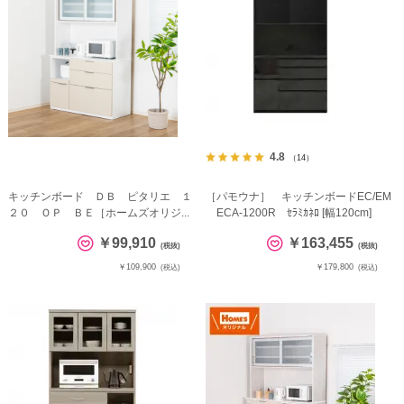
4.8
（14）
キッチンボード ＤＢ ピタリエ １
［パモウナ］ キッチンボードEC/EM
２０ ＯＰ ＢＥ［ホームズオリジ...
ECA-1200R ｾﾗﾐｶﾈﾛ [幅120cm]
￥99,910
￥163,455
(税抜)
(税抜)
￥109,900
￥179,800
(税込)
(税込)