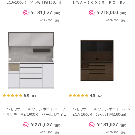
ECA-1600R ﾊﾟｰﾙWH [幅160cm]
ＮＷＡ－１６００Ｒ ＲＯ Ｒオ...
￥181,637
￥218,000
(税抜)
(税抜)
￥199,800
￥239,800
(税込)
(税込)
5.0
4.8
（5）
（14）
［パモウナ］ キッチンボードAE ブ
［パモウナ］ キッチンボードEC/EM
リランテ AE-1600R パールホワイ...
ECA-1600R ｳｫｰﾙﾅｯﾄ [幅160cm]
￥276,637
￥181,637
(税抜)
(税抜)
￥304,300
￥199,800
(税込)
(税込)