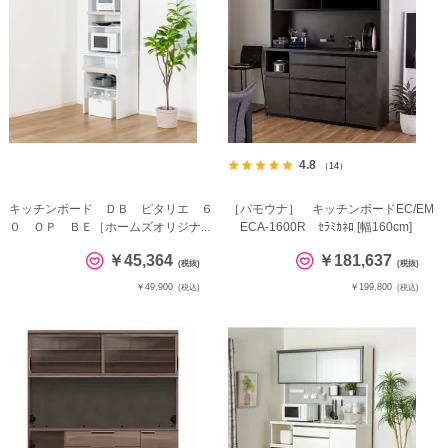
4.8
（14）
キッチンボード ＤＢ ピタリエ ６
［パモウナ］ キッチンボードEC/EM
０ ＯＰ ＢＥ［ホームズオリジナ...
ECA-1600R ｾﾗﾐｶﾈﾛ [幅160cm]
￥45,364
￥181,637
(税抜)
(税抜)
￥49,900
￥199,800
(税込)
(税込)