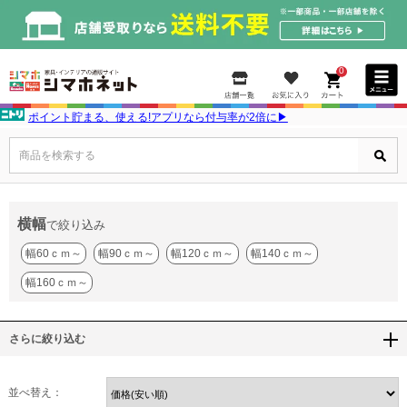
0
ポイント貯まる、使える!アプリなら付与率が2倍に▶
商品を検索する
横幅
で絞り込み
幅60ｃｍ～
幅90ｃｍ～
幅120ｃｍ～
幅140ｃｍ～
幅160ｃｍ～
さらに絞り込む
並べ替え：