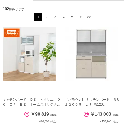
102
件あります
1
2
3
4
5
>
>>
キッチンボード ＤＢ ピタリエ ９
［パモウナ］ キッチンボード ＲＵ－
０ ＯＰ ＢＥ［ホームズオリジナ...
１２００Ｒ ＬＪ [幅120cm]
￥90,819
￥143,000
(税抜)
(税抜)
￥99,900
￥157,300
(税込)
(税込)