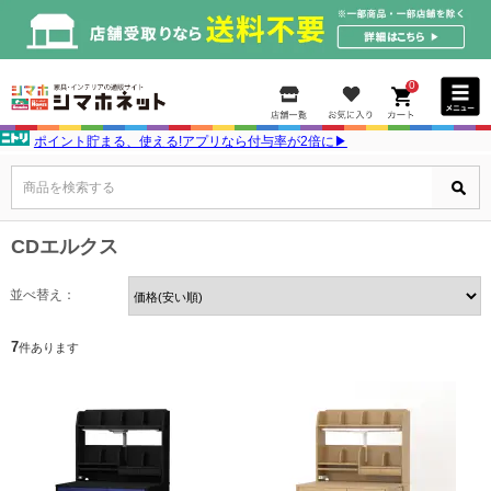
0
ポイント貯まる、使える!アプリなら付与率が2倍に▶
商品を検索する
CDエルクス
並べ替え：
7
件あります