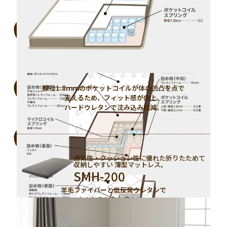
※一度開梱すると再圧縮はできません。
※屋内塵性ダニ類対象
（屋内のホコリ等に主にいるダニ）
※復元するまで、2〜3日かかる
場合がございます。
線径1.8ｍｍのポケットコイルが体の凹凸を点で
スプリング（上段・下段）
交互配列
支えるため、フィット感が向上。
ハードウレタンで沈み込み軽減。
通気性・クッション性に優れた折りたためて
収納しやすい 薄型マットレス。
SMH-200
羊毛ファイバーと低反発ウレタンで
ふんわりとした寝心地。