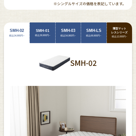
※シングルサイズの価格を表記しています。
薄型マット
SMH-02
SMH-03
SMH-LS
SMH-01
レス
シリーズ
税込39,900円~
税込34,900円~
税込54,900円~
税込69,900円~
税込12,000円~
SMH-02