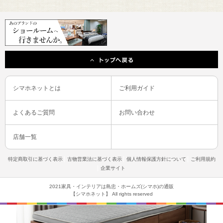
2段ベッド・システムベッドにおすすめの
SMH-01
SMH-03
SMH-LS
薄型マットレスシリーズ
大人でも使える底付きしにくい
薄型マットレス。
シマホネットとは
ご利用ガイド
SMH-100
よくあるご質問
お問い合わせ
店舗一覧
特定商取引に基づく表示
古物営業法に基づく表示
個人情報保護方針について
ご利用規約
企業サイト
2021家具・インテリアは島忠・ホームズ(シマホ)の通販
【シマホネット】 All rights reserved