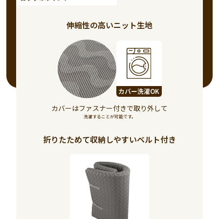
他のマットレスを見る
伸縮性の高いニット生地
SMH-01
SMH-03
薄型マットレスシリー
SMH-LS
ズ
カバー洗濯OK
カバーはファスナー付きで取り外して
洗濯することが可能です。
折りたためて収納しやすいベルト付き