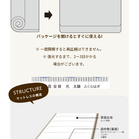
ポケットコイル
ボトム層の上段コイルは体のラインに合わせてフィ
ット。
下段コイルは体からの圧力を支える。波型コイル２
パッケージを開けるとすぐに使える
!
層で背骨のSラインをキープして 自然な寝心地を実
現。
※ 一度開梱すると再圧縮はできません。
※ 復元するまで、2〜3日かかる
端の落ち込みを
スプリング交互配列
場合がございます。
防ぎます
裏面は通気性・速乾性の高いメッシュ生地。ファス
ナーで取り外しが出来る両面仕様で 表面生地を変え
圧縮ロール
ることができ、寝心地の調節が可能。
スプリング（上段・下段）
並行配列
パッケージを開けるとすぐに使える！
抗菌
防臭
防ダニ