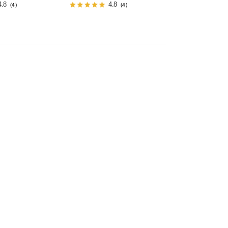
4.8
4.8
（4）
（4）