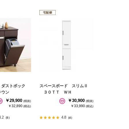
 ダストボック
スペースボード スリムⅡ
ラウン
３０ＴＴ ＷＨ
￥29,900
￥30,900
(税抜)
(税抜)
￥32,890
￥33,990
(税込)
(税込)
4.2
4.8
（5）
（4）