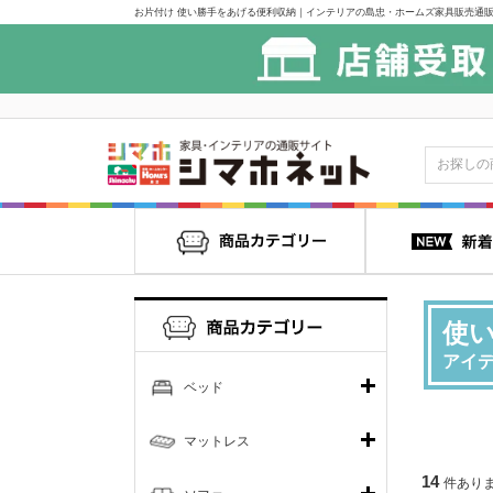
お片付け 使い勝手をあげる便利収納｜インテリアの島忠・ホームズ家具販売通販
使
アイ
ベッド
マットレス
14
件あり