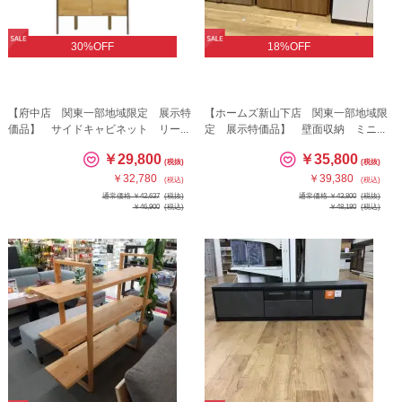
30%OFF
18%OFF
【府中店 関東一部地域限定 展示特
【ホームズ新山下店 関東一部地域限
価品】 サイドキャビネット リー...
定 展示特価品】 壁面収納 ミニ...
￥29,800
￥35,800
(税抜)
(税抜)
￥32,780
￥39,380
(税込)
(税込)
通常価格 ￥42,637
(税抜)
通常価格 ￥43,800
(税抜)
￥46,900
(税込)
￥48,180
(税込)