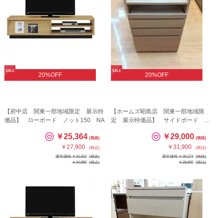
20%OFF
20%OFF
【府中店 関東一部地域限定 展示特
【ホームズ昭島店 関東一部地域限
価品】 ローボード ノット150 NA
定 展示特価品】 サイドボード ...
￥25,364
￥29,000
(税抜)
(税抜)
￥27,900
￥31,900
(税込)
(税込)
通常価格 ￥31,810
(税抜)
通常価格 ￥36,273
(税抜)
￥34,990
(税込)
￥39,900
(税込)