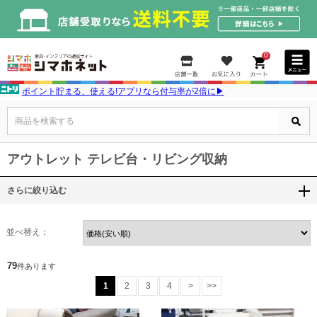
0
ポイント貯まる、使える!アプリなら付与率が2倍に▶
商品を検索する
アウトレット テレビ台・リビング収納
さらに絞り込む
並べ替え：
79
件あります
1
2
3
4
>
>>