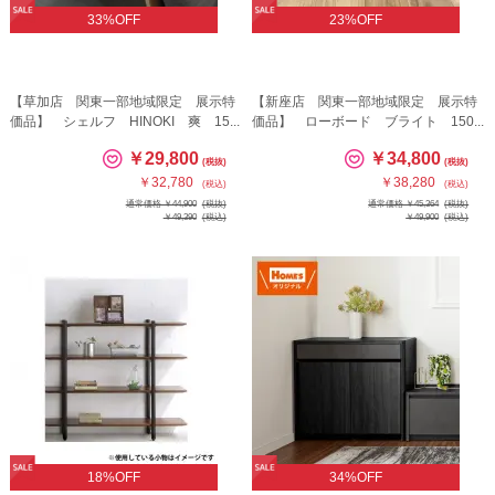
33%OFF
23%OFF
【草加店 関東一部地域限定 展示特
【新座店 関東一部地域限定 展示特
価品】 シェルフ HINOKI 爽 15...
価品】 ローボード ブライト 150...
￥29,800
￥34,800
(税抜)
(税抜)
￥32,780
￥38,280
(税込)
(税込)
通常価格 ￥44,900
(税抜)
通常価格 ￥45,364
(税抜)
￥49,390
(税込)
￥49,900
(税込)
18%OFF
34%OFF