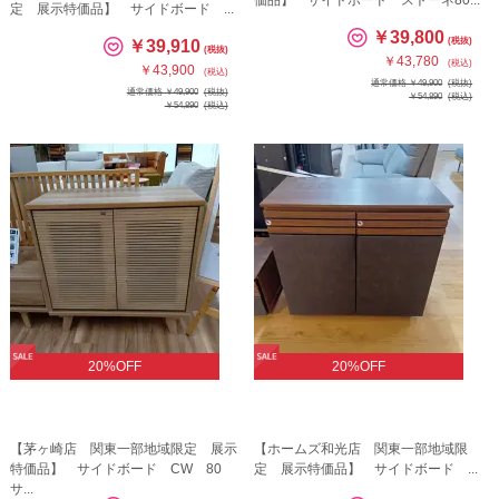
定 展示特価品】 サイドボード ...
￥39,800
(税抜)
￥39,910
(税抜)
￥43,780
(税込)
￥43,900
(税込)
通常価格 ￥49,900
(税抜)
通常価格 ￥49,900
(税抜)
￥54,890
(税込)
￥54,890
(税込)
20%OFF
20%OFF
【茅ヶ崎店 関東一部地域限定 展示
【ホームズ和光店 関東一部地域限
特価品】 サイドボード CW 80
定 展示特価品】 サイドボード ...
サ...