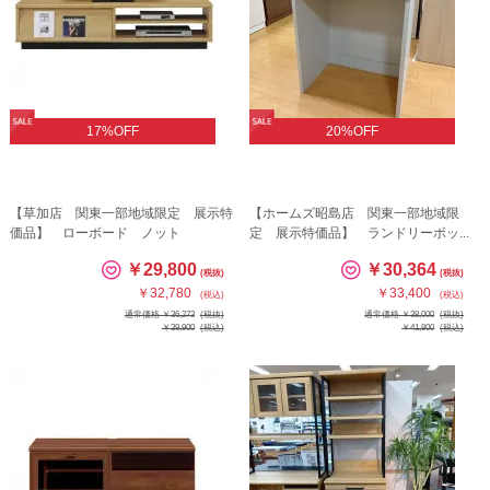
17%OFF
20%OFF
【草加店 関東一部地域限定 展示特
【ホームズ昭島店 関東一部地域限
価品】 ローボード ノット
定 展示特価品】 ランドリーボッ...
￥29,800
￥30,364
(税抜)
(税抜)
￥32,780
￥33,400
(税込)
(税込)
通常価格 ￥36,273
(税抜)
通常価格 ￥38,000
(税抜)
￥39,900
(税込)
￥41,800
(税込)