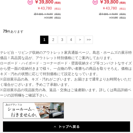
￥39,800
￥39,800
(税抜)
(税抜)
￥43,780
￥43,780
(税込)
(税込)
通常価格 ￥49,900
(税抜)
通常価格 ￥49,900
(税抜)
￥54,890
(税込)
￥54,890
(税込)
79
件あります
1
2
3
4
>
>>
テレビ台・リビング収納のアウトレット家具通販ページ。島忠・ホームズの展示特
価品！高品質な品が、アウトレット特別価格にてご案内しております。
ローボード・ハイボード・コーナーボード・壁面収納タイプ等コンパクトなサイズ
から壁一面の収納付きまで様々。一点物の早い者勝ちの商品を取りそろえ。価格は
キズ・汚れの状態に応じて特別価格にて設定となっています。
※店頭展示品の為、キズ・汚れがございます。お届けまで通常よりお時間をいただ
く場合がございます。予めご了承願います。
※店頭展示品の現品販売の為、返品・交換はご遠慮願います。詳しくは商品詳細ペ
ージの説明欄をご確認下さい。