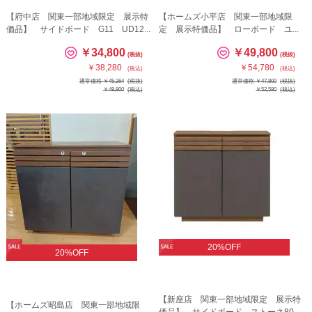
【府中店 関東一部地域限定 展示特
【ホームズ小平店 関東一部地域限
価品】 サイドボード G11 UD12...
定 展示特価品】 ローボード ユ...
￥34,800
￥49,800
(税抜)
(税抜)
￥38,280
￥54,780
(税込)
(税込)
通常価格 ￥45,364
(税抜)
通常価格 ￥47,800
(税抜)
￥49,900
(税込)
￥52,580
(税込)
20%OFF
20%OFF
【新座店 関東一部地域限定 展示特
【ホームズ昭島店 関東一部地域限
価品】 サイドボード ストーネ80...