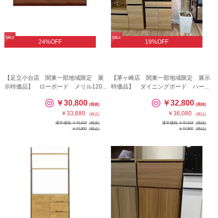
24%OFF
19%OFF
【足立小台店 関東一部地域限定 展
【茅ヶ崎店 関東一部地域限定 展示
示特価品】 ローボード メリル120...
特価品】 ダイニングボード ハー...
￥30,800
￥32,800
(税抜)
(税抜)
￥33,880
￥36,080
(税込)
(税込)
通常価格 ￥40,819
(税抜)
通常価格 ￥40,819
(税抜)
￥44,900
(税込)
￥44,900
(税込)