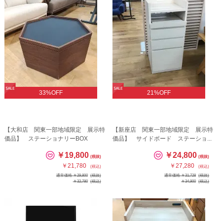
33%OFF
21%OFF
【大和店 関東一部地域限定 展示特
【新座店 関東一部地域限定 展示特
価品】 ステーショナリーBOX
価品】 サイドボード ステーショ...
￥19,800
￥24,800
(税抜)
(税抜)
￥21,780
￥27,280
(税込)
(税込)
通常価格 ￥29,800
(税抜)
通常価格 ￥31,728
(税抜)
￥32,780
(税込)
￥34,900
(税込)