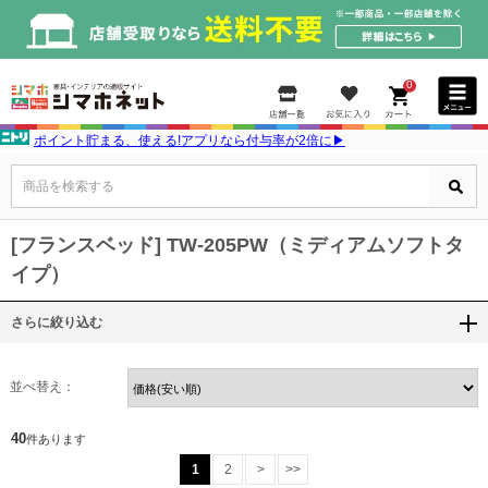
0
ポイント貯まる、使える!アプリなら付与率が2倍に▶
商品を検索する
[フランスベッド] TW-205PW（ミディアムソフトタ
イプ）
さらに絞り込む
並べ替え：
40
件あります
1
2
>
>>