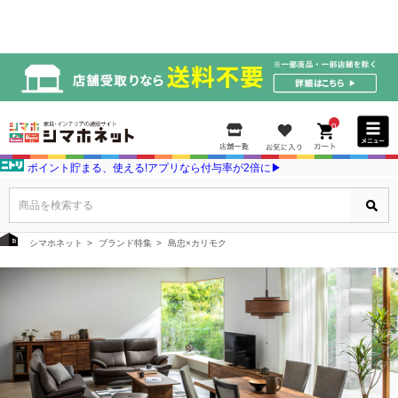
0
ポイント貯まる、使える!アプリなら付与率が2倍に▶
商品を検索する
シマホネット
ブランド特集
島忠×カリモク