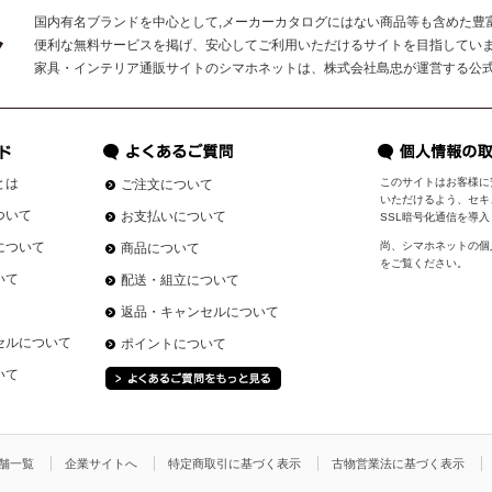
国内有名ブランドを中心として,メーカーカタログにはない商品等も含めた豊
便利な無料サービスを掲げ、安心してご利用いただけるサイトを目指してい
家具・インテリア通販サイトのシマホネットは、株式会社島忠が運営する公
とは
このサイトはお客様に
ご注文について
いただけるよう、セキ
ついて
お支払いについて
SSL暗号化通信を導
について
尚、シマホネットの個
商品について
をご覧ください。
いて
配送・組立について
返品・キャンセルについて
セルについて
ポイントについて
いて
舗一覧
企業サイトへ
特定商取引に基づく表示
古物営業法に基づく表示