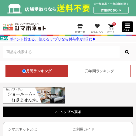
0
ポイント貯まる、使える!アプリなら付与率が2倍に▶
商品を検索する
月間ランキング
年間ランキング
シマホネットとは
ご利用ガイド