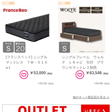
[フランスベッド] シングル
シングルフレーム ウォル
マットレス ＴＷ－０１０
テ Ｌキャビ 引付 ブラ
α１
ウン※マットレス別売
￥53,000
￥63,546
(税抜)
(税抜)
￥58,300
￥69,900
(税込)
(税込)
他のネット限定品を見る ≫