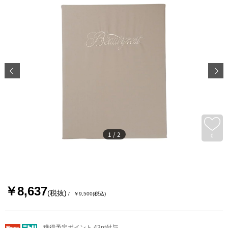
1
/
2
0
￥8,637
(税抜)
￥9,500
(税込)
獲得予定ポイント 43pt付与