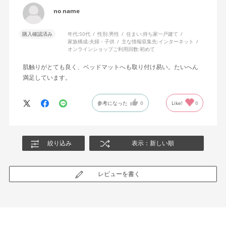
no name
購入確認済み
年代:
50代
性別:
男性
住まい:
持ち家一戸建て
家族構成:
夫婦・子供
主な情報収集先:
インターネット
オンラインショップご利用回数:
初めて
肌触りがとても良く、ベッドマットへも取り付け易い。たいへん
満足しています。
参考になった
0
Like!
0
絞り込み
表示：新しい順
レビューを書く