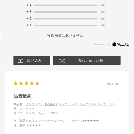
★
4
(0)
★
3
(0)
★
2
(0)
★
1
(0)
投稿画像はありません。
絞り込み
表示：新しい順
2022.10.9
品質最高
商品名：
［シモンズ］【寝装品】シングル ベーシックＢＯＸシーツ ３５
厚 アイボリー
サイズ：シングル
カラー：ｱｲﾎﾞﾘｰ
何で商品を知りましたか
:ホームページ
デザイン
:★★★★★
使い勝手
:★★★★★