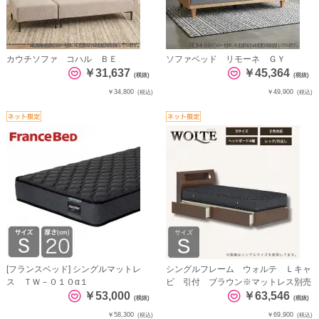
カウチソファ コハル ＢＥ
ソファベッド リモーネ ＧＹ
￥31,637
￥45,364
(税抜)
(税抜)
￥34,800
￥49,900
(税込)
(税込)
[フランスベッド] シングルマットレ
シングルフレーム ウォルテ Ｌキャ
ス ＴＷ－０１０α１
ビ 引付 ブラウン※マットレス別売
￥53,000
￥63,546
(税抜)
(税抜)
￥58,300
￥69,900
(税込)
(税込)