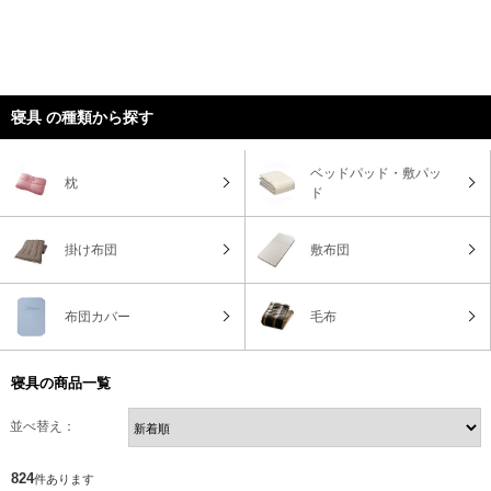
寝具 の種類から探す
ベッドパッド・敷パッ
枕
ド
掛け布団
敷布団
布団カバー
毛布
寝具の商品一覧
並べ替え：
824
件あります