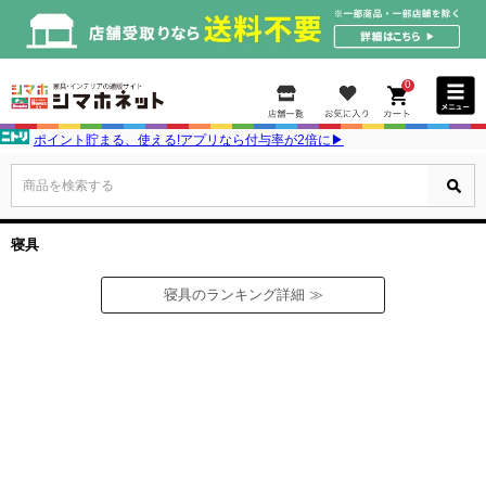
0
ポイント貯まる、使える!アプリなら付与率が2倍に▶
商品を検索する
寝具
寝具のランキング詳細 ≫