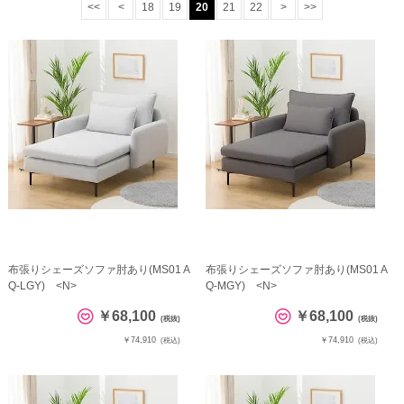
<<
<
18
19
20
21
22
>
>>
布張りシェーズソファ肘あり(MS01 A
布張りシェーズソファ肘あり(MS01 A
Q-LGY) <N>
Q-MGY) <N>
￥68,100
￥68,100
(税抜)
(税抜)
￥74,910
￥74,910
(税込)
(税込)