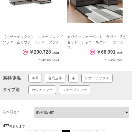
【レザーテックス】 シェーズロング
カウチソファーベッド ラヴィ 2点
ソファ 左カウチ ラルス プラチ...
セット チャコールグレー［ホーム
ズ...
￥290,728
￥68,091
(税抜)
(税抜)
￥319,800
￥74,900
(税込)
(税込)
素材/張地
本革
合成皮革
布
レザーテックス
タイプ別
カウチソファ
シェーズソファ
並べ替え：
477
件あります