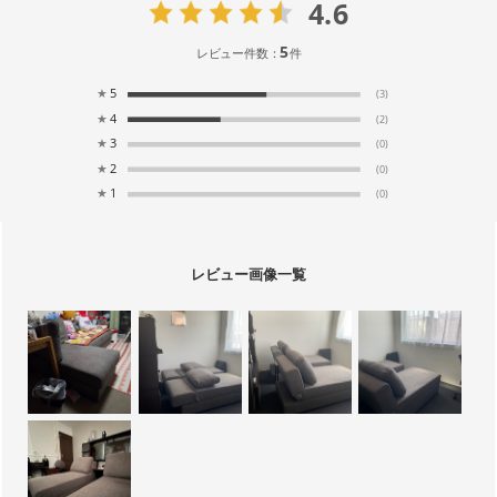
4.6
5
レビュー件数：
件
★
5
(3)
★
4
(2)
★
3
(0)
★
2
(0)
★
1
(0)
レビュー画像一覧