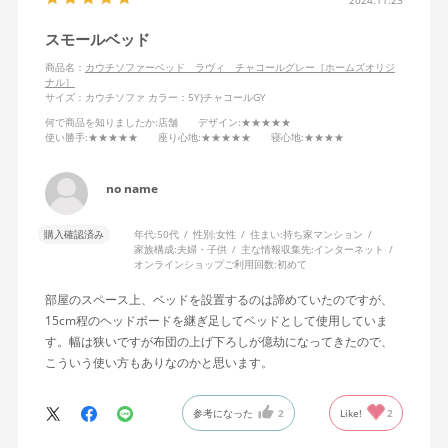
2024.11.23
ひとつ注意点として、背もたれは3段階とありますが、実はフルフ
スモールベッド
ラット以外の2つのポジションで、隠し段階のような非常に微妙な
角度が存在します。（全部で5段階みたいな）このため1人用と2人
商品名：
カウチソファーベッド ラヴィ チャコールグレー［ホームズオリジ
ナル］
用が揃わず片方が不良品なのかと思ってしまいましたので、ご注
サイズ：カウチソファ
カラー：5Y)チャコールGY
意ください。
何で商品を知りましたか
:店舗
デザイン
:★★★★★
総評価としてはオススメです！
使い勝手
:★★★★★
座り心地
:★★★★★
寝心地
:★★★★
no name
購入確認済み
年代:
50代
性別:
女性
住まい:
持ち家マンション
家族構成:
夫婦・子供
主な情報収集先:
インターネット
オンラインショップご利用回数:
初めて
部屋のスペース上、ベッドを設置するのは諦めていたのですが、
15cm程のヘッドボードを継ぎ足してベッドとして使用していま
す。幅は狭いですが布団の上げ下ろしが億劫になってきたので、
こういう使い方もありなのかと思います。
参考になった
2
Like!
2