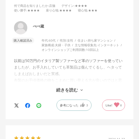
何で商品を知りましたか
:店舗
デザイン
:★★★★
使い勝手
:★★★★
座り心地
:★★★★
寝心地
:★★★
ぺぺ蔵
購入確認済み
年代:
60代
性別:
女性
住まい:
持ち家マンション
家族構成:
夫婦・子供
主な情報収集先:
インターネット
オンラインショップご利用回数:
10回以上
以前は50万円のイタリア製ソファーなど革のソファーを使ってい
ましたが、お手入れしていても革製品は傷んでくるし、ヘタって
しまえばおしまいだと実感。
布製のお手頃価格の物をこまめに買い替える方が良いのではと思
うようになりました。
続きを読む
今回はマンションのフルリフォームで予算も限られるなか、この
参考になった
3
Like!
6
ソファーが目にとまりました。小さな孫が汚しても気にならない
お値段と、ベッドにもなり、収納もできる機能的なソファーで
す。
デザインに飾りっ気はありませんが座り心地も悪くないです。ベ
ッドとして使う場合は何か敷いた方が良いと思います。