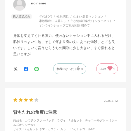
no name
購入確認済み
年代:
50代
性別:
男性
住まい:
賃貸マンション
家族構成:
二人暮らし
主な情報収集先:
インターネット
オンラインショップご利用回数:
初めて
身体を支えてくれる弾力、使わないクッション中に入れるだけ、
肌触りのよい生地、そして何より身の丈にあった値段、とても良
いです。しいて言うならうちの間取に少し大きい、すぐ慣れると
思いますが
参考になった
0
Like!
1
2025.3.12
背もたれの角度に注意
商品名：
カウチソファーベッド ラヴィ 2点セット チャコールグレー［ホー
ムズオリジナル］
サイズ：2点セット（2P・カウチ）
カラー：5Y)チャコールGY