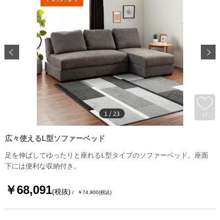
1
/
23
15
広々使えるL型ソファーベッド
足を伸ばしてゆったりと座れるL型タイプのソファーベッド。座面
下には便利な収納付き。
￥68,091
(税抜)
￥74,900
(税込)