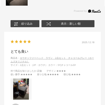
絞り込み
表示：新しい順
2025.12.18
とても良い
商品名：
カウチソファーベッド ラヴィ 2点セット チャコールグレー［ホー
ムズオリジナル］
サイズ：2点セット（2P・カウチ）
カラー：5Y)チャコールGY
何で商品を知りましたか
:店舗
デザイン
:★★★★
使い勝手
:★★★★★
座り心地
:★★★★★
寝心地
:★★★★