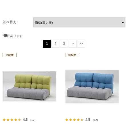
並べ替え：
49
件あります
1
2
3
>
>>
4.5
4.5
（12）
（12）