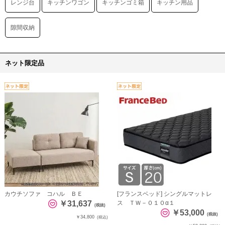
レンジ台
キッチンワゴン
キッチンゴミ箱
キッチン用品
隙間収納
ネット限定品
カウチソファ コハル ＢＥ
[フランスベッド] シングルマットレ
￥31,637
ス ＴＷ－０１０α１
(税抜)
￥53,000
(税抜)
￥34,800
(税込)