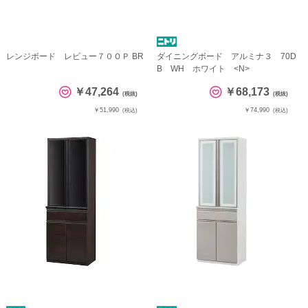
レンジボード レビュー７０ＯＰ BR
ダイニングボード アルミナ３ 70D
B WH ホワイト <N>
￥47,264
￥68,173
(税抜)
(税抜)
￥51,990
￥74,990
(税込)
(税込)