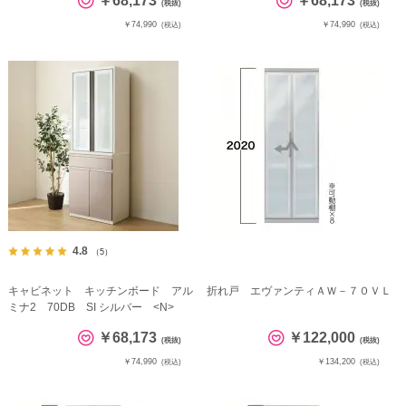
￥68,173
￥68,173
(税抜)
(税抜)
￥74,990
￥74,990
(税込)
(税込)
4.8
（5）
キャビネット キッチンボード アル
折れ戸 エヴァンティＡＷ－７０ＶＬ
ミナ2 70DB SI シルバー <N>
￥68,173
￥122,000
(税抜)
(税抜)
￥74,990
￥134,200
(税込)
(税込)