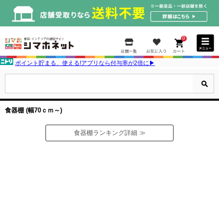
0
ポイント貯まる、使える!アプリなら付与率が2倍に▶
食器棚 (幅70ｃｍ～)
食器棚ランキング詳細 ≫