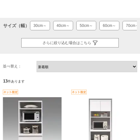
サイズ（幅）
30cm～
40cm～
50cm～
60cm～
70cm～
さらに絞り込む場合はこちら
並べ替え：
13
件あります