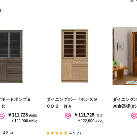
す
グボードボンズ９
ダイニングボードボンズ９
ダイニングボ
ＢＲ
０ＤＢ ＮＡ
00食器棚(85
￥111,728
￥111,728
(税抜)
(税抜)
￥122,900
￥122,900
(税込)
(税込)
4.8
4.8
（4）
（4）