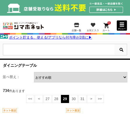
0
ポイント貯まる、使える!アプリなら付与率が2倍に▶
ダイニングテーブル
並べ替え：
734
件あります
<<
<
27
28
29
30
31
>
>>