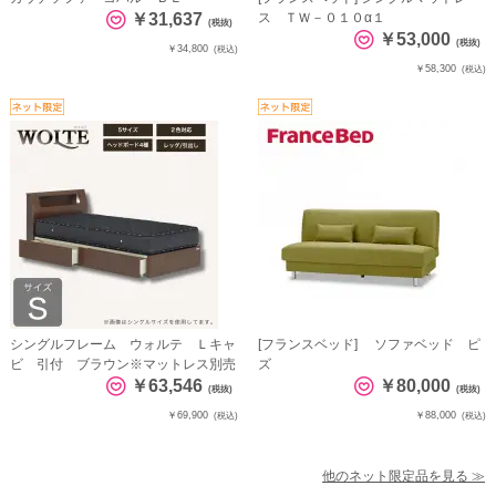
￥31,637
ス ＴＷ－０１０α１
(税抜)
￥53,000
(税抜)
￥34,800
(税込)
￥58,300
(税込)
シングルフレーム ウォルテ Ｌキャ
[フランスベッド] ソファベッド ピ
ビ 引付 ブラウン※マットレス別売
ズ
￥63,546
￥80,000
(税抜)
(税抜)
￥69,900
￥88,000
(税込)
(税込)
他のネット限定品を見る ≫