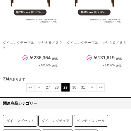
ダイニングテーブル サヤ８５／２０
ダイニングテーブル サヤ９０／８５
５
￥236,364
￥131,819
(税抜)
(税抜)
￥260,000
￥145,000
(税込)
(税込)
734
件あります
<<
<
27
28
29
30
31
>
>>
関連商品カテゴリー
ダイニングセット
ダイニングチェア
ベンチ・スツール