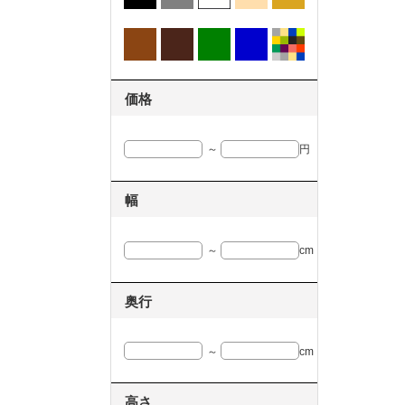
価格
～
円
幅
～
cm
奥行
～
cm
高さ