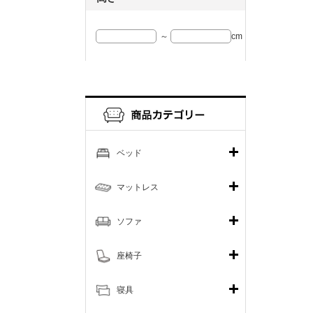
～
cm
ベッド
マットレス
ソファ
座椅子
寝具