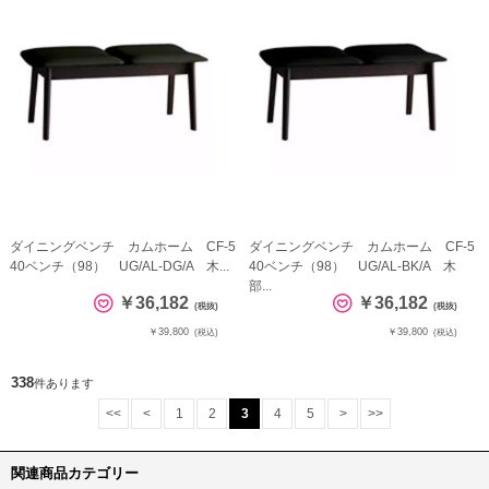
ダイニングベンチ カムホーム CF-5
ダイニングベンチ カムホーム CF-5
40ベンチ（98） UG/AL-DG/A 木...
40ベンチ（98） UG/AL-BK/A 木
部...
￥36,182
￥36,182
(税抜)
(税抜)
￥39,800
￥39,800
(税込)
(税込)
338
件あります
<<
<
1
2
3
4
5
>
>>
関連商品カテゴリー