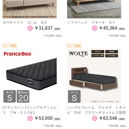
カウチソファ コハル ＢＥ
ソファベッド リモーネ ＧＹ
￥31,637
￥45,364
(税抜)
(税抜)
￥34,800
￥49,900
(税込)
(税込)
[フランスベッド] シングルマットレ
シングルフレーム ウォルテ Ｌキャ
ス ＴＷ－０１０α１
ビ 引付 ブラウン※マットレス別売
￥53,000
￥63,546
(税抜)
(税抜)
￥58,300
￥69,900
(税込)
(税込)