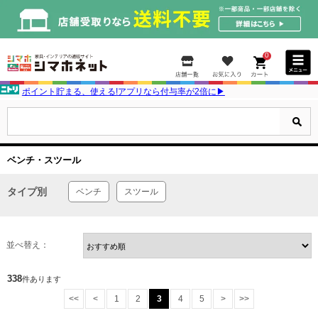
0
ポイント貯まる、使える!アプリなら付与率が2倍に▶
ベンチ・スツール
タイプ別
ベンチ
スツール
並べ替え：
338
件あります
<<
<
1
2
3
4
5
>
>>