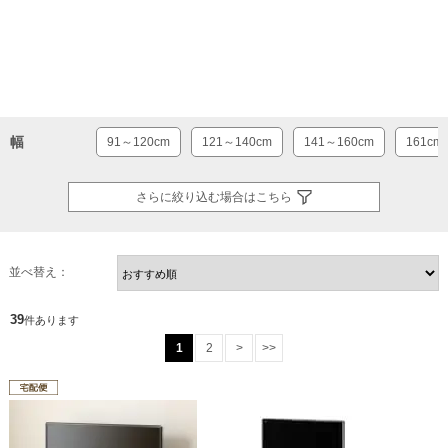
幅
91～120cm
121～140cm
141～160cm
161cm
さらに絞り込む場合はこちら
並べ替え：
39
件あります
1
2
>
>>