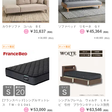
カウチソファ コハル ＢＥ
ソファベッド リモーネ ＧＹ
￥31,637
￥45,364
(税抜)
(税抜)
￥34,800
￥49,900
(税込)
(税込)
[フランスベッド] シングルマットレ
シングルフレーム ウォルテ Ｌキャ
ス ＴＷ－０１０α１
ビ 引付 ブラウン※マットレス別売
￥53,000
￥63,546
(税抜)
(税抜)