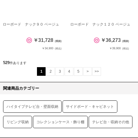
ローボード ナック９０ ベージュ
ローボード ナック１２０ ベージュ
￥31,728
￥36,273
(税抜)
(税抜)
￥34,900
￥39,900
(税込)
(税込)
529
件あります
1
2
3
4
5
>
>>
関連商品カテゴリー
ハイタイプテレビ台・壁面収納
サイドボード・キャビネット
リビング収納
コレクションケース・飾り棚
テレビ台・収納その他