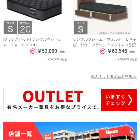
[フランスベッド] シングルマットレ
シングルフレーム ウォルテ Ｌキャ
ス ＴＷ－０１０α１
ビ 引付 ブラウン※マットレス別売
￥53,000
￥63,546
(税抜)
(税抜)
￥58,300
￥69,900
(税込)
(税込)
他のネット限定品を見る ≫