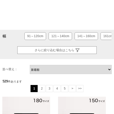
幅
91～120cm
121～140cm
141～160cm
161cm
さらに絞り込む場合はこちら
並べ替え：
529
件あります
1
2
3
4
5
>
>>