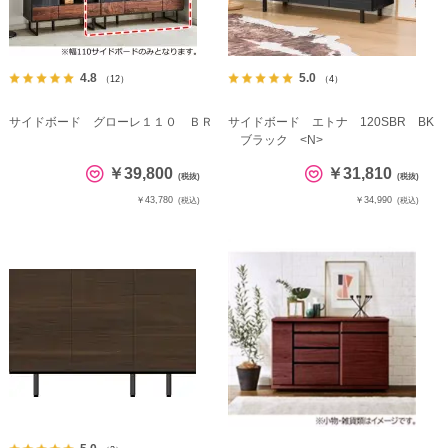
4.8
5.0
（12）
（4）
サイドボード グローレ１１０ ＢＲ
サイドボード エトナ 120SBR BK
ブラック <N>
￥39,800
￥31,810
(税抜)
(税抜)
￥43,780
￥34,990
(税込)
(税込)