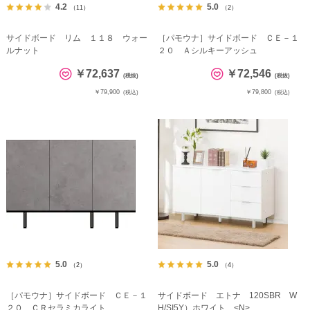
4.2
5.0
（11）
（2）
サイドボード リム １１８ ウォー
［パモウナ］サイドボード ＣＥ－１
ルナット
２０ Ａシルキーアッシュ
￥72,637
￥72,546
(税抜)
(税抜)
￥79,900
￥79,800
(税込)
(税込)
5.0
5.0
（2）
（4）
［パモウナ］サイドボード ＣＥ－１
サイドボード エトナ 120SBR W
２０ ＣＲセラミカライト
H/SI5Y）ホワイト <N>