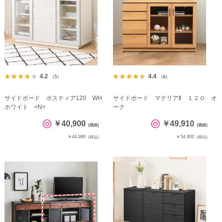
4.2
4.4
（5）
（8）
サイドボード ポスティア120 WH
サイドボード マテリアⅡ １２０ オ
ホワイト <N>
ーク
￥40,900
￥49,910
(税抜)
(税抜)
￥44,990
￥54,900
(税込)
(税込)