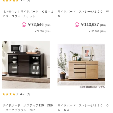
5.0
（2）
［パモウナ］サイドボード ＣＥ－１
サイドボード ストレージ１２０ Ｗ
２０ Ｎウォールナット
Ｎ
￥72,546
￥113,637
(税抜)
(税抜)
￥79,800
￥125,000
(税込)
(税込)
4.2
（5）
サイドボード ポスティア120 DBR
サイドボード ストレージ１２０ Ｏ
ダークブラウン <N>
Ｋ－ＮＡ