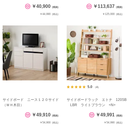
￥40,900
￥113,637
(税抜)
(税抜)
￥44,990
￥125,000
(税込)
(税込)
5.0
（4）
サイドボード ニース１２０サイド
サイドボードラック エトナ 120SB
（ＷＨ木目）
LBR ライトブラウン <N>
￥49,910
￥49,991
(税抜)
(税抜)
￥54,900
￥54,990
(税込)
(税込)