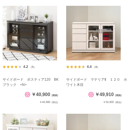
4.2
4.4
（5）
（8）
サイドボード ポスティア120 BK
サイドボード マテリアⅡ １２０ ホ
ブラック <N>
ワイト木目
￥40,900
￥49,910
(税抜)
(税抜)
￥44,990
￥54,900
(税込)
(税込)