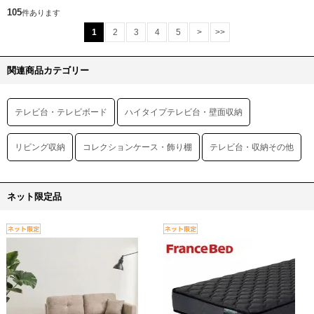
105
件あります
1
2
3
4
5
>
>>
関連商品カテゴリー
テレビ台・テレビボード
ハイタイプテレビ台・壁面収納
リビング収納
コレクションケース・飾り棚
テレビ台・収納その他
ネット限定品