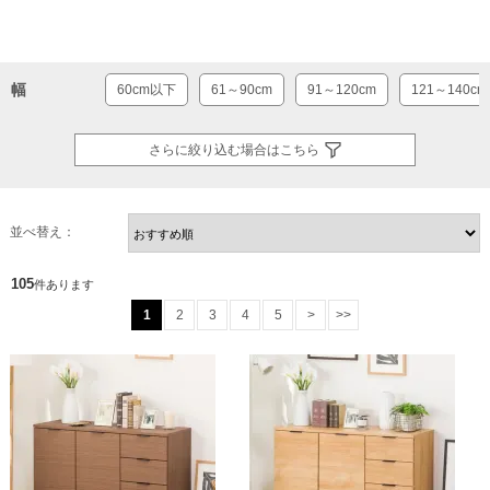
幅
60cm以下
61～90cm
91～120cm
121～140cm
さらに絞り込む場合はこちら
並べ替え：
105
件あります
1
2
3
4
5
>
>>