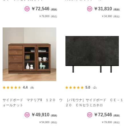
￥72,546
￥31,810
(税抜)
(税抜)
￥79,800
￥34,990
(税込)
(税込)
4.4
5.0
（8）
（2）
サイドボード マテリアⅡ １２０ ウ
［パモウナ］サイドボード ＣＥ－１
ォールナット
２０ ＣＮセラミカネロ
￥49,910
￥72,546
(税抜)
(税抜)
￥54,900
￥79,800
(税込)
(税込)