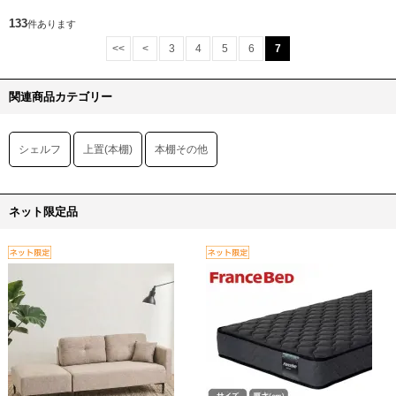
133
件あります
<<
<
3
4
5
6
7
関連商品カテゴリー
シェルフ
上置(本棚)
本棚その他
ネット限定品