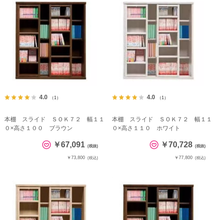
4.0
4.0
（1）
（1）
本棚 スライド ＳＯＫ７２ 幅１１
本棚 スライド ＳＯＫ７２ 幅１１
０×高さ１００ ブラウン
０×高さ１１０ ホワイト
￥67,091
￥70,728
(税抜)
(税抜)
￥73,800
￥77,800
(税込)
(税込)