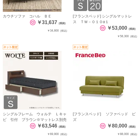
カウチソファ コハル ＢＥ
[フランスベッド] シングルマットレ
￥31,637
ス ＴＷ－０１０α１
(税抜)
￥53,000
(税抜)
￥34,800
(税込)
￥58,300
(税込)
シングルフレーム ウォルテ Ｌキャ
[フランスベッド] ソファベッド ピ
ビ 引付 ブラウン※マットレス別売
ズ
￥63,546
￥80,000
(税抜)
(税抜)
￥69,900
￥88,000
(税込)
(税込)