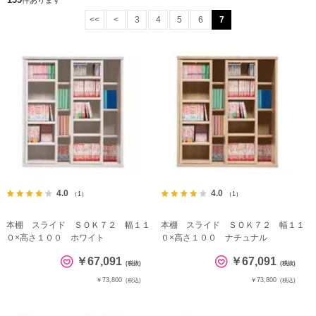
件あります
<<
<
3
4
5
6
7
4.0
4.0
（1）
（1）
本棚 スライド ＳＯＫ７２ 幅１１
本棚 スライド ＳＯＫ７２ 幅１１
０×高さ１００ ホワイト
０×高さ１００ ナチュナル
￥67,091
￥67,091
(税抜)
(税抜)
￥73,800
￥73,800
(税込)
(税込)