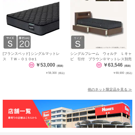
[フランスベッド] シングルマットレ
シングルフレーム ウォルテ Ｌキャ
ス ＴＷ－０１０α１
ビ 引付 ブラウン※マットレス別売
￥53,000
￥63,546
(税抜)
(税抜)
￥58,300
￥69,900
(税込)
(税込)
他のネット限定品を見る ≫