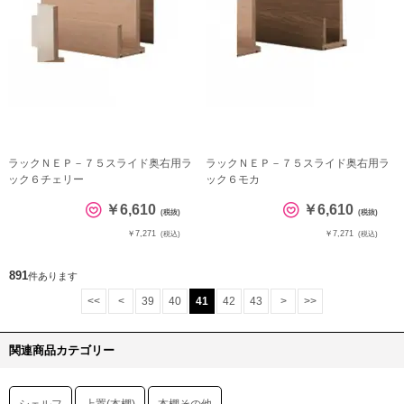
ラックＮＥＰ－７５スライド奥右用ラ
ラックＮＥＰ－７５スライド奥右用ラ
ック６チェリー
ック６モカ
￥6,610
￥6,610
(税抜)
(税抜)
￥7,271
￥7,271
(税込)
(税込)
891
件あります
<<
<
39
40
41
42
43
>
>>
関連商品カテゴリー