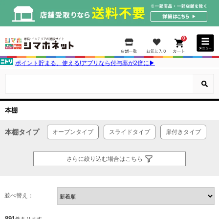
0
ポイント貯まる、使える!アプリなら付与率が2倍に▶
本棚
本棚タイプ
オープンタイプ
スライドタイプ
扉付きタイプ
さらに絞り込む場合はこちら
並べ替え：
891