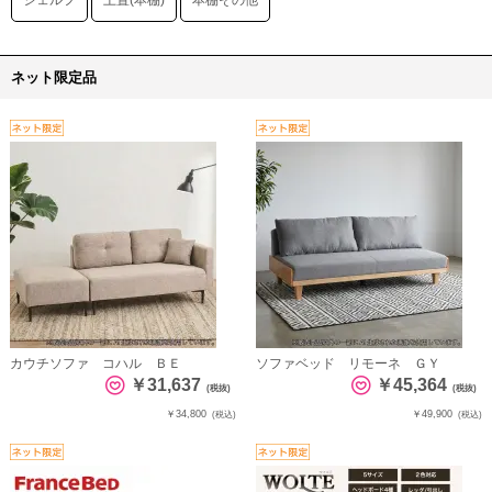
シェルフ
上置(本棚)
本棚その他
ネット限定品
カウチソファ コハル ＢＥ
ソファベッド リモーネ ＧＹ
￥31,637
￥45,364
(税抜)
(税抜)
￥34,800
￥49,900
(税込)
(税込)