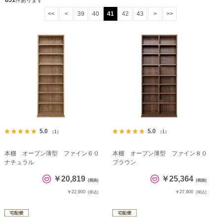
件あります
<<
<
39
40
41
42
43
>
>>
5.0
5.0
（1）
（1）
本棚 オープン薄型 ファイン６０
本棚 オープン薄型 ファイン８０
ナチュラル
ブラウン
￥20,819
￥25,364
(税抜)
(税抜)
￥22,900
￥27,900
(税込)
(税込)