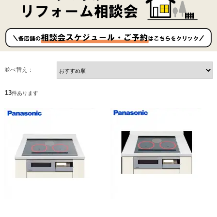
並べ替え：
13
件あります