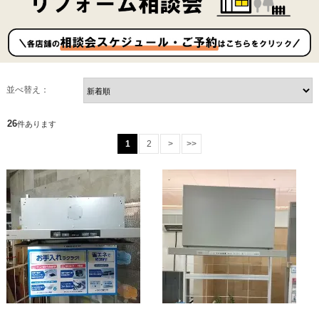
並べ替え：
26
件あります
1
2
>
>>