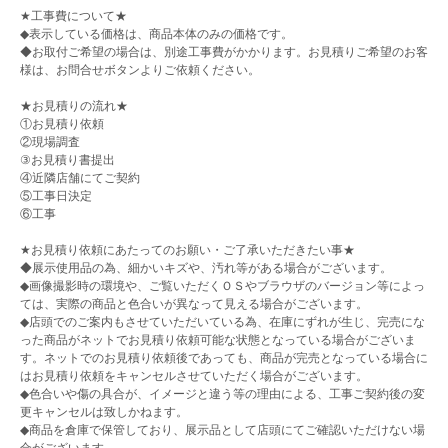
★工事費について★
◆表示している価格は、商品本体のみの価格です。
◆お取付ご希望の場合は、別途工事費がかかります。お見積りご希望のお客
様は、お問合せボタンよりご依頼ください。
★お見積りの流れ★
①お見積り依頼
②現場調査
③お見積り書提出
④近隣店舗にてご契約
⑤工事日決定
⑥工事
★お見積り依頼にあたってのお願い・ご了承いただきたい事★
◆展示使用品の為、細かいキズや、汚れ等がある場合がございます。
◆画像撮影時の環境や、ご覧いただくＯＳやブラウザのバージョン等によっ
ては、実際の商品と色合いが異なって見える場合がございます。
◆店頭でのご案内もさせていただいている為、在庫にずれが生じ、完売にな
った商品がネットでお見積り依頼可能な状態となっている場合がございま
す。ネットでのお見積り依頼後であっても、商品が完売となっている場合に
はお見積り依頼をキャンセルさせていただく場合がございます。
◆色合いや傷の具合が、イメージと違う等の理由による、工事ご契約後の変
更キャンセルは致しかねます。
◆商品を倉庫で保管しており、展示品として店頭にてご確認いただけない場
合がございます。