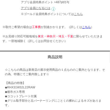
アプリ会員特典ポイント +487pt付与
アプリ会員になるには
※ゴールド会員特典ポイントについては
こちら
※取付ご希望の場合は
工事費
が別途かかります。（詳しくは
こちら
）
※お見積り対応可能地域を
東京・神奈川・埼玉・千葉
に限らせていただきま
す。一部地域除く（詳しくはお問合せください）
商品説明
☆こちらの商品は新座店の展示使用商品の１点もののご案内となります。そ
の為、特価にてご案内致します☆
【商品の特徴】
◆RHX31W32L22RAW
◆都市ガス専用
◆ココットプレート付属
◆グリル取手部分と左バーナーリングにごとくの擦れによるキズがありま
す。