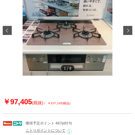
1
/
8
￥97,405
(税抜)
￥107,145
(税込)
獲得予定ポイント 487pt付与
ニトリポイントについて